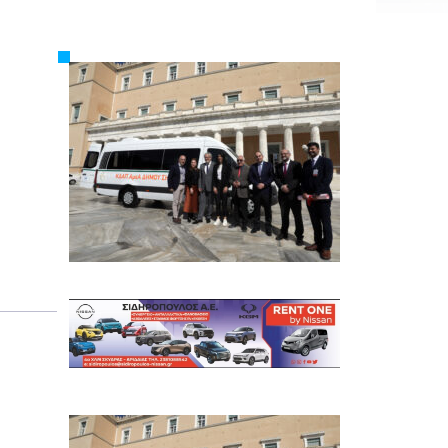
Εργασία
Ελλάδα
Κόσμος
Τοπικά
Αγροτικά
Οικονομία
Πολιτική
Αθλητικά
Αστυνομικό Δελτίο