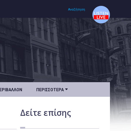
Αναζήτηση
Αρχική
Πολιτισμός
Lifestyle
Υγεία

ΕΡΙΒΆΛΛΟΝ
ΠΕΡΙΣΣΌΤΕΡΑ
Ταξίδια
Τεχνολογία
Δείτε
επίσης
Επιστήμη
Περιβάλλον