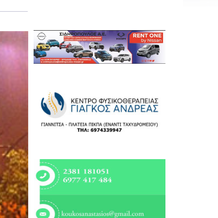
Εργασία
Ελλάδα
Κόσμος
Τοπικά
Αγροτικά
Οικονομία
Πολιτική
Αθλητικά
Αστυνομικό Δελτίο