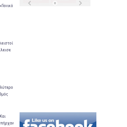
«Γενικό
λειστοί
κλεισε
αλύτερο
ιθμός
Και
 υπήρχαν