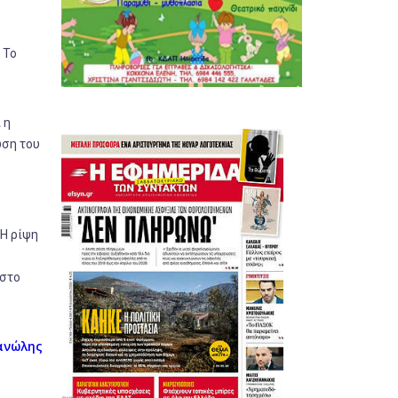
 Το
 η
ωση του
 Η ρίψη
 στο
ανώλης