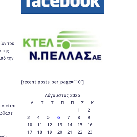
ίον του
ά της
από την
[recent posts_per_page=”10″]
Αύγουστος 2026
Δ
Τ
Τ
Π
Π
Σ
Κ
ποιείται
1
2
έφθασε
3
4
5
6
7
8
9
10
11
12
13
14
15
16
17
18
19
20
21
22
23
 ενώ