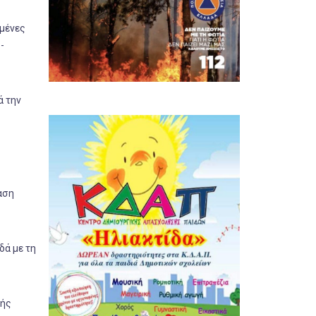
ωμένες
-
ά την
αση
δά με τη
κής