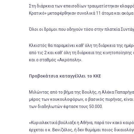
Στη διάρκεια των επεισοδίων τραυματίστηκαν ελαφρά
Κρατικό» μεταφέρθηκαν συνολικά 11 άτομα και ακόμα 
Όλοι οι δρόμοι που οδηγούν τόσο στην πλατεία Συντά
Κλειστός θα παραμείνει καθ' όλη τη διάρκεια της ημέ
από τις 2 και καθ' όλη τη διάρκεια της κινητοποίησης
και ο σταθμός «Ακρόπολη».
Προβοκάτσια καταγγέλλει το ΚΚΕ
Μιλώντας από το βήμα της Βουλής, η Αλέκα Παπαρήγα
μέρος των κουκουλοφόρων, ο βασικός πυρήνας, είναι δ
των διαδηλωτών έφτασε τους 50.000.
«Κυριολεκτικά βούλιαξε η Αθήνα, παρά τον κακό καιρό,
έρχεται ο κ. Βενιζέλος, ή δεν θυμάμαι ποιος δικαιολ