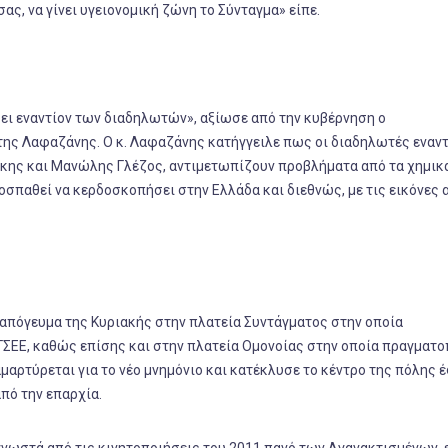
ας, να γίνει υγειονομική ζώνη το Σύνταγμα» είπε.
ει εναντίον των διαδηλωτών», αξίωσε από την κυβέρνηση ο
ης Λαφαζάνης. Ο κ. Λαφαζάνης κατήγγειλε πως οι διαδηλωτές εναντ
κης και Μανώλης Γλέζος, αντιμετωπίζουν προβλήματα από τα χημικ
σπαθεί να κερδοσκοπήσει στην Ελλάδα και διεθνώς, με τις εικόνες 
 απόγευμα της Κυριακής στην πλατεία Συντάγματος στην οποία
ΓΣΕΕ, καθώς επίσης και στην πλατεία Ομονοίας στην οποία πραγματο
αρτύρεται για το νέο μνημόνιο και κατέκλυσε το κέντρο της πόλης 
από την επαρχία.
γνωστά από τις κινητοποιήσεις του 2011 πανό των Αγανακτισμένων,