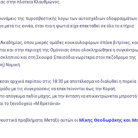
ίας στην πλατεία Κλαυθμώνος.
ις δυνάμεις της πυροσβεστικής λόγω των αυτοσχέδιων οδοφραγμάτων.
μετά τις εννέα, όταν πια η φωτιά είχε επεκταθεί σε όλο το κτήριο.
ι Ακαδημίας, όπου μικρές ομάδες κουκουλοφόρων σπάνε βιτρίνες, και
ται και στην περιοχή της Ομόνοιας όπου ολοκληρώθηκε η συγκέντρ
Ασκληπιού και στη Σκουφά. Επεισόδια νωρίτερα στον πεζόδρομο της
η) Νομική.
εσαν αρχικά περίπου στις 18:30 με αποτέλεσμα να διαλυθεί η πορεία.
ράδυ με τις συγκρούσεις να επεκτείνονται έως την Κοραή.
το απόγευμα πεδίο μάχης, με την ένταση να επικεντρώνεται μπροστά
ι το ξενοδοχείο «Μ.Βρετάνια».
Μίκης Θεοδωράκης και Μ
νευστικά προβλήματα. Μεταξύ αυτών οι