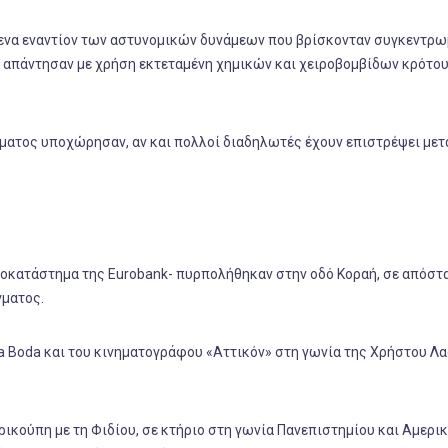
μενα εναντίον των αστυνομικών δυνάμεων που βρίσκονταν συγκεντρ
 απάντησαν με χρήση εκτεταμένη χημικών και χειροβομβίδων κρότου
άγματος υποχώρησαν, αν και πολλοί διαδηλωτές έχουν επιστρέψει μετ
υποκατάστημα της Eurobank- πυρπολήθηκαν στην οδό Κοραή, σε απόστ
γματος.
a Boda και του κινηματογράφου «Αττικόν» στη γωνία της Χρήστου Λα
ρικούπη με τη Φιδίου, σε κτήριο στη γωνία Πανεπιστημίου και Αμερι