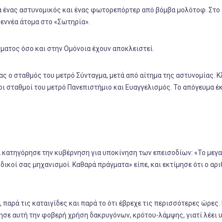
 ένας αστυνομικός και ένας φωτορεπόρτερ από βόμβα μολότοφ. Στο 
εννέα άτομα στο «Σωτηρία».
γματος όσο και στην Ομόνοια έχουν αποκλειστεί.
ρας ο σταθμός του μετρό Σύνταγμα, μετά από αίτημα της αστυνομίας. Κ
 οι σταθμοί του μετρό Πανεπιστήμιο και Ευαγγελισμός. Το απόγευμα έ
 κατηγόρησε την κυβέρνηση για υποκίνηση των επεισοδίων: «Το μεγ
ικοί σας μηχανισμοί. Καθαρά πράγματα» είπε, και εκτίμησε ότι ο αρ
 παρά τις καταιγίδες και παρά το ότι έβρεχε τις περισσότερες ώρες. 
όγησε αυτή την φοβερή χρήση δακρυγόνων, κρότου-λάμψης, γιατί λέει