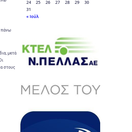
24
25
26
27
28
29
30
31
« Ιούλ
ς πάνω
δια, μετά
Οι
σα στους