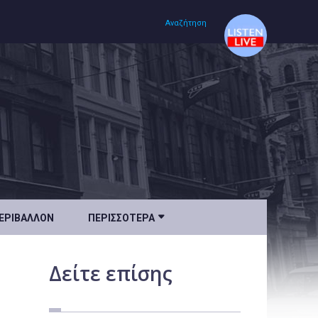
Αναζήτηση
Αρχική
Πολιτισμός
Lifestyle
Υγεία

ΕΡΙΒΆΛΛΟΝ
ΠΕΡΙΣΣΌΤΕΡΑ
Ταξίδια
Τεχνολογία
Δείτε
επίσης
Επιστήμη
Περιβάλλον