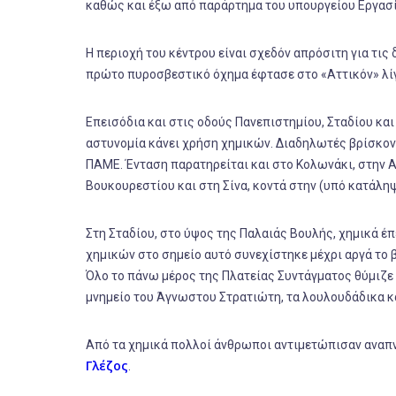
καθώς και έξω από παράρτημα του υπουργείου Εργασ
Η περιοχή του κέντρου είναι σχεδόν απρόσιτη για τ
πρώτο πυροσβεστικό όχημα έφτασε στο «Αττικόν» λίγο 
Eπεισόδια και στις οδούς Πανεπιστημίου, Σταδίου κα
αστυνομία κάνει χρήση χημικών. Διαδηλωτές βρίσκον
ΠΑΜΕ. Ένταση παρατηρείται και στο Κολωνάκι, στην 
Βουκουρεστίου και στη Σίνα, κοντά στην (υπό κατάληψ
Στη Σταδίου, στο ύψος της Παλαιάς Βουλής, χημικά έπ
χημικών στο σημείο αυτό συνεχίστηκε μέχρι αργά το β
Όλο το πάνω μέρος της Πλατείας Συντάγματος θύμιζε 
μνημείο του Άγνωστου Στρατιώτη, τα λουλουδάδικα κα
Από τα χημικά πολλοί άνθρωποι αντιμετώπισαν αναπ
Γλέζος
.