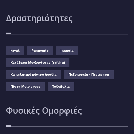
Δραστηριότητες
kayak
Parapente
Ιππασία
Κατάβαση Μογλενίτσας (rafting)
Κωπηλατικό κέντρο Λουδία
Πεζοπορεία - Περιήγηση
Πίστα Moto cross
Τοξοβολία
Φυσικές
Ομορφιές