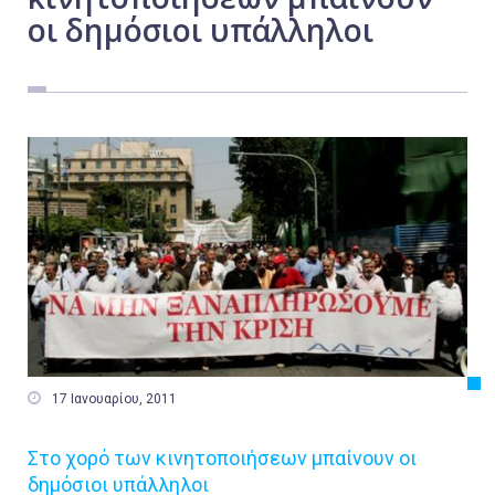
οι δημόσιοι υπάλληλοι
Εργασία
Ελλάδα
Κόσμος
Τοπικά
Αγροτικά
Οικονομία
Πολιτική
Αθλητικά
Αστυνομικό Δελτίο

17 Ιανουαρίου, 2011
Στο χορό των κινητοποιήσεων μπαίνουν οι
δημόσιοι υπάλληλοι