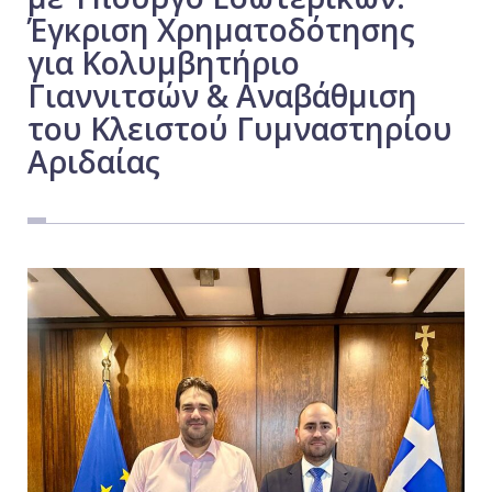
Έγκριση Χρηματοδότησης
Εργασία
για Κολυμβητήριο
Ελλάδα
Γιαννιτσών & Αναβάθμιση
Κόσμος
του Κλειστού Γυμναστηρίου
Τοπικά
Αριδαίας
Αγροτικά
Οικονομία
Πολιτική
Αθλητικά
Αστυνομικό Δελτίο