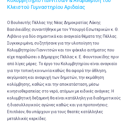
Κολυμβητήριο Γιαννιτσών & Αναβάθμιση του
Κλειστού Γυμναστηρίου Αριδαίας
Ο Βουλευτής Πέλλας της Νέας Δημοκρατίας Λάκης
Βασιλειάδης συναντήθηκε με τον Υπουργό Εσωτερικών κ. Θ.
Λιβάνιο για δύο σημαντικά και αναγκαία θέματα της Πέλλας.
Συγκεκριμένα, συζητήσανε για την υλοποίηση του
Κολυμβητηρίου Γιαννιτσών και τον φάκελο αιτήματος που
είχε παραδώσει ο Δήμαρχος Πέλλας κ. Ε. Φουντουκίδης πριν
από λίγες μέρες. Το έργο του Κολυμβητηρίου είναι αναγκαίο
για την τοπική κοινωνία καθώς θα αφορά την άθληση,
εκγύμναση και αναψυχή των δημοτών, την εκμάθηση
κολύμβησης, καθώς και την αποκατάσταση, μέσω
κινησιοθεραπείας στο νερό, ατόμων με ειδικές ανάγκες. Η
κολυμβητική δεξαμενή θα είναι κατάλληλη για διαδημοτικούς
ή διασυλλογικούς αγώνες καθώς και για προπονήσεις.
Επιπλέον, θα υπάρχουν για τους θεατές κατάλληλες
μεταλλικές κερκίδες.