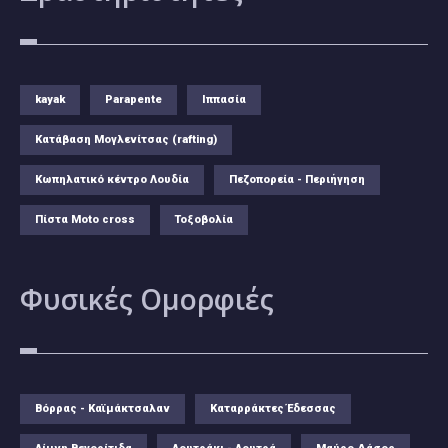
kayak
Parapente
Ιππασία
Κατάβαση Μογλενίτσας (rafting)
Κωπηλατικό κέντρο Λουδία
Πεζοπορεία - Περιήγηση
Πίστα Moto cross
Τοξοβολία
Φυσικές
Ομορφιές
Βόρρας - Καϊμάκτσαλαν
Καταρράκτες Έδεσσας