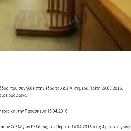
ος, που συνήλθε στην έδρα του Δ.Σ.Α. σήμερα, Τρίτη 29.03.2016,
σισε ομόφωνα:
 έως και την Παρασκευή 15.04.2016.
ικών Συλλόγων Ελλάδος, την Πέμπτη 14.04.2016 στις 4 μ.μ. στα γραφ