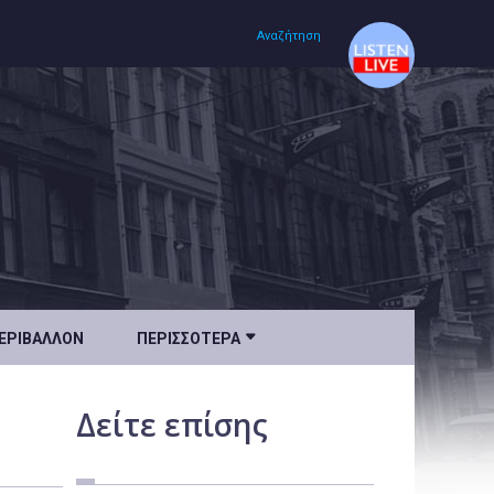
Αναζήτηση
Αρχική
Πολιτισμός
Lifestyle
Υγεία

ΕΡΙΒΆΛΛΟΝ
ΠΕΡΙΣΣΌΤΕΡΑ
Ταξίδια
Τεχνολογία
Δείτε
επίσης
Επιστήμη
Περιβάλλον