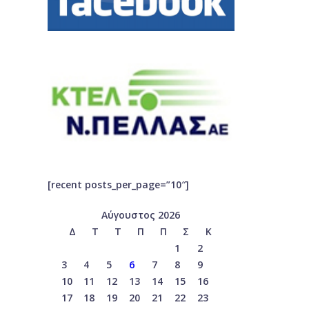
[recent posts_per_page=”10″]
Αύγουστος 2026
Δ
Τ
Τ
Π
Π
Σ
Κ
1
2
3
4
5
6
7
8
9
10
11
12
13
14
15
16
17
18
19
20
21
22
23