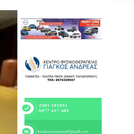
Εργασία
Ελλάδα
Κόσμος
Τοπικά
Αγροτικά
Οικονομία
Πολιτική
Αθλητικά
Αστυνομικό Δελτίο