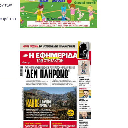
ον των
ευρά του