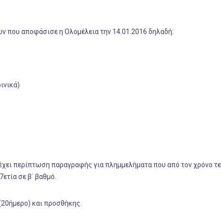
ιών που αποφάσισε η Ολομέλεια την 14.01.2016 δηλαδή:
ινικά)
τρέχει περίπτωση παραγραφής για πλημμελήματα που από τον χρόνο 
ετία σε β΄ βαθμό.
(20ήμερο) και προσθήκης.