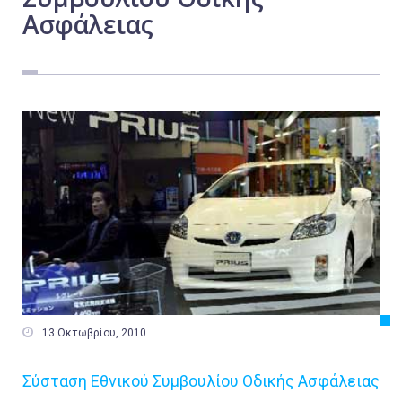
Ασφάλειας
Εργασία
Ελλάδα
Κόσμος
Τοπικά
Αγροτικά
Οικονομία
Πολιτική
Αθλητικά
Αστυνομικό Δελτίο

13 Οκτωβρίου, 2010
Σύσταση Εθνικού Συμβουλίου Οδικής Ασφάλειας