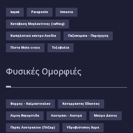
kayak
Parapente
Ιππασία
Κατάβαση Μογλενίτσας (rafting)
Κωπηλατικό κέντρο Λουδία
Πεζοπορεία - Περιήγηση
Πίστα Moto cross
Τοξοβολία
Φυσικές
Ομορφιές
Βόρρας - Καϊμάκτσαλαν
Καταρράκτες Έδεσσας
Λίμνη Βεγορίτιδα
Λουτράκι - Λουτρά
Μαύρο Δάσος
Πηγές Λουτρακίου (Πόζαρ)
Υδροβιότοπος Άγρα