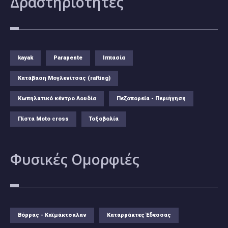
Δραστηριότητες
kayak
Parapente
Ιππασία
Κατάβαση Μογλενίτσας (rafting)
Κωπηλατικό κέντρο Λουδία
Πεζοπορεία - Περιήγηση
Πίστα Moto cross
Τοξοβολία
Φυσικές
Ομορφιές
Βόρρας - Καϊμάκτσαλαν
Καταρράκτες Έδεσσας