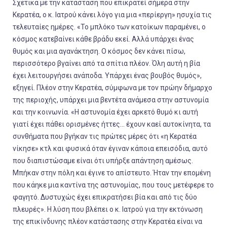
Σχετικά με την κατάσταση που επικρατεί σήμερα στην
Κερατέα, ο κ. Ιατρού κάνει λόγο για μια «περίεργη» ησυχία τις
τελευταίες ημέρες. «
Το μπλόκο των κατοίκων παραμένει, ο
κόσμος κατεβαίνει κάθε βράδυ εκεί. Αλλά υπάρχει ένας
θυμός και μια αγανάκτηση. Ο κόσμος δεν κάνει πίσω,
περισσότερο βγαίνει από τα σπίτια πλέον. Όλη αυτή η βία
έχει λειτουργήσει ανάποδα. Υπάρχει ένας βουβός θυμός
»,
εξηγεί. Πλέον στην Κερατέα, σύμφωνα με τον πρώην δήμαρχο
της περιοχής, υπάρχει μια
βεντέτα ανάμεσα στην αστυνομία
και την κοινωνία
. «
Η αστυνομία έχει αρκετό θυμό κι αυτή
γιατί έχει πάθει ορισμένες ήττες... έχουν καεί αυτοκίνητα, τα
συνθήματα που βγήκαν τις πρώτες μέρες ότι «η Κερατέα
νίκησε» κτλ και φυσικά όταν έγιναν κάποια επεισόδια, αυτό
που διαπιστώσαμε είναι ότι υπήρξε απάντηση αμέσως.
Μπήκαν στην πόλη και έγινε το απίστευτο. Ήταν την επομένη
που κάηκε μια καντίνα της αστυνομίας, που τους μετέφερε το
φαγητό. Δυστυχώς έχει επικρατήσει βία και από τις δύο
πλευρές
». Η λύση που βλέπει ο κ. Ιατρού για την εκτόνωση
της επικίνδυνης πλέον κατάστασης στην Κερατέα είναι να