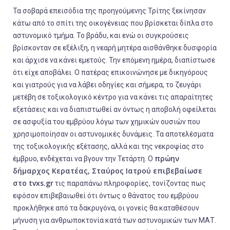
Τα σοβαρά επεισόδια της προηγούμενης Τρίτης ξεκίνησαν
κάτω από το σπίτι της οικογένειας που βρίσκεται δίπλα στο
αστυνομικό τμήμα. Το βράδυ, και ενώ οι συγκρούσεις
βρίσκονταν σε εξέλιξη, η νεαρή μητέρα αισθάνθηκε δυσφορία
και άρχισε να κάνει εμετούς. Την επόμενη ημέρα, διαπίστωσε
ότι είχε αποβάλει. Ο πατέρας επικοινώνησε με δικηγόρους
και γιατρούς για να λάβει οδηγίες και σήμερα, το ζευγάρι
μετέβη σε τοξικολογικό κέντρο για να κάνει τις απαραίτητες
εξετάσεις και να διαπιστωθεί αν όντως η αποβολή οφείλεται
σε ασφυξία του εμβρύου λόγω των χημικών ουσιών που
χρησιμοποίησαν οι αστυνομικές δυνάμεις. Τα αποτελέσματα
της τοξικολογικής εξέτασης, αλλά και της νεκροψίας στο
πρώην
έμβρυο, ενδέχεται να βγουν την Τετάρτη. Ο
δήμαρχος Κερατέας, Σταύρος Ιατρού επιβεβαίωσε
στο tvxs.gr
τις παραπάνω πληροφορίες, τονίζοντας πως
εφόσον επιβεβαιωθεί ότι όντως ο θάνατος του εμβρύου
προκλήθηκε από τα δακρυγόνα,
οι γονείς θα καταθέσουν
μήνυση για ανθρωποκτονία κατά των αστυνομικών των ΜΑΤ
.