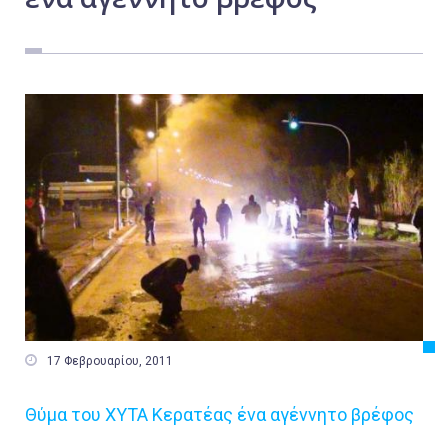
Εργασία
Ελλάδα
Κόσμος
Τοπικά
Αγροτικά
Οικονομία
Πολιτική
Αθλητικά
Αστυνομικό Δελτίο

17 Φεβρουαρίου, 2011
Θύμα του ΧΥΤΑ Κερατέας ένα αγέννητο βρέφος