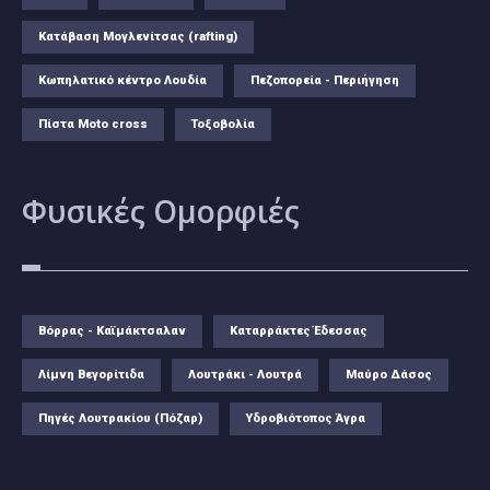
Κατάβαση Μογλενίτσας (rafting)
Κωπηλατικό κέντρο Λουδία
Πεζοπορεία - Περιήγηση
Πίστα Moto cross
Τοξοβολία
Φυσικές
Ομορφιές
Βόρρας - Καϊμάκτσαλαν
Καταρράκτες Έδεσσας
Λίμνη Βεγορίτιδα
Λουτράκι - Λουτρά
Μαύρο Δάσος
Πηγές Λουτρακίου (Πόζαρ)
Υδροβιότοπος Άγρα