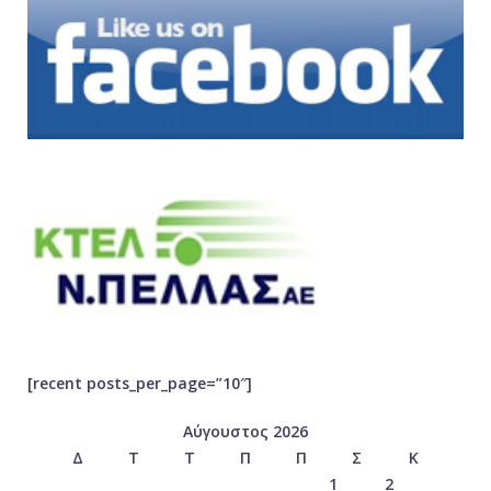
[recent posts_per_page=”10″]
Αύγουστος 2026
Δ
Τ
Τ
Π
Π
Σ
Κ
1
2