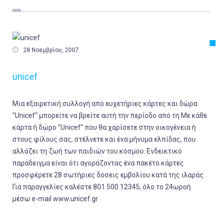
Εργασία
Ελλάδα
Κόσμος

28 Νοεμβρίου, 2007
Τοπικά
unicef
Αγροτικά
Οικονομία
Μια εξαιρετική συλλογή από ευχετήριες κάρτες και δώρα
Πολιτική
''Unicef'' μπορείτε να βρείτε αυτή την περίοδο από τη Με κάθε
κάρτα ή δώρο ''Unicef'' που θα χαρίσετε στην οικογένεια ή
Αθλητικά
στους φίλους σας, στέλνετε και ένα μήνυμα ελπίδας, που
Αστυνομικό Δελτίο
αλλάζει τη ζωή των παιδιών του κόσμου. Ενδεικτικό
παράδειγμα είναι ότι αγοράζοντας ένα πακέτο κάρτες
προσφέρετε 28 σωτήριες δόσεις εμβολίου κατά της ιλαράς.
Για παραγγελίες καλέστε 801 500 12345, όλο το 24ωροή
μέσω e-mail www.unicef.gr