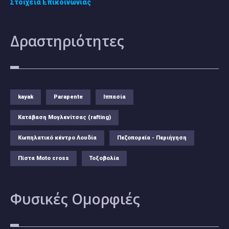
Στοιχεία Επικοινωνίας
Δραστηριότητες
kayak
Parapente
Ιππασία
Κατάβαση Μογλενίτσας (rafting)
Κωπηλατικό κέντρο Λουδία
Πεζοπορεία - Περιήγηση
Πίστα Moto cross
Τοξοβολία
Φυσικές
Ομορφιές