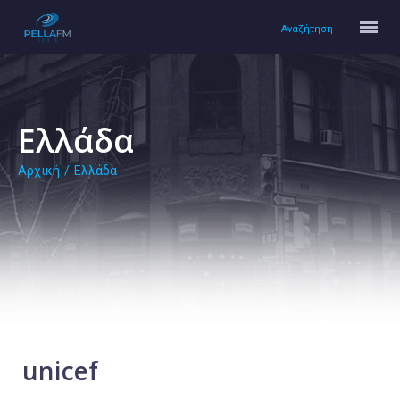
Αναζήτηση
Ελλάδα
Αρχική
/
Ελλάδα
Αρχική
Πολιτισμός
Lifestyle
Υγεία
Ταξίδια
Τεχνολογία
Επιστήμη
unicef
Περιβάλλον