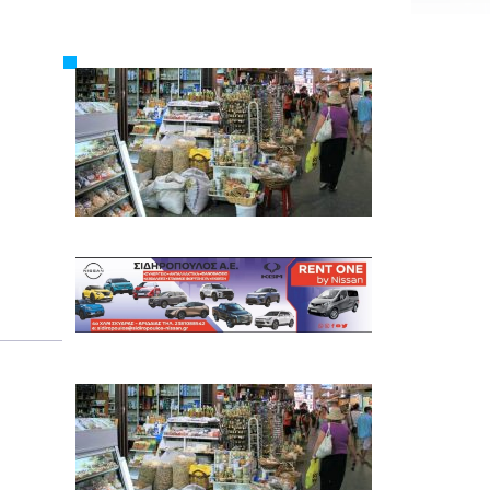
Εργασία
Ελλάδα
Κόσμος
Τοπικά
Αγροτικά
Οικονομία
Πολιτική
Αθλητικά
Αστυνομικό Δελτίο