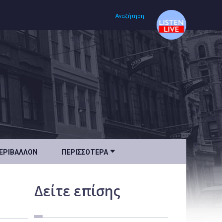
Αναζήτηση
Αρχική
Πολιτισμός
Lifestyle
Υγεία

ΕΡΙΒΆΛΛΟΝ
ΠΕΡΙΣΣΌΤΕΡΑ
Ταξίδια
Τεχνολογία
Δείτε
επίσης
Επιστήμη
Περιβάλλον