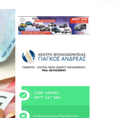
Εργασία
Ελλάδα
Κόσμος
Τοπικά
Αγροτικά
Οικονομία
Πολιτική
Αθλητικά
Αστυνομικό Δελτίο