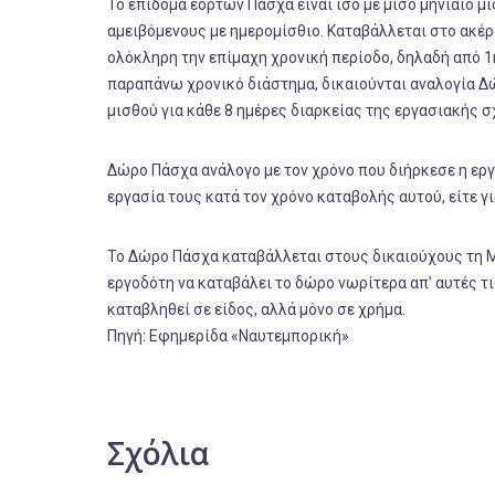
Το επίδομα εορτών Πάσχα είναι ίσο με μισό μηνιαίο μι
αμειβόμενους με ημερομίσθιο. Καταβάλλεται στο ακέρ
ολόκληρη την επίμαχη χρονική περίοδο, δηλαδή από 1
παραπάνω χρονικό διάστημα, δικαιούνται αναλογία Δώ
μισθού για κάθε 8 ημέρες διαρκείας της εργασιακής σ
Δώρο Πάσχα ανάλογο με τον χρόνο που διήρκεσε η εργ
εργασία τους κατά τον χρόνο καταβολής αυτού, είτε γ
Το Δώρο Πάσχα καταβάλλεται στους δικαιούχους τη Με
εργοδότη να καταβάλει το δώρο νωρίτερα απ’ αυτές τ
καταβληθεί σε είδος, αλλά μόνο σε χρήμα.
Πηγή: Εφημερίδα «Ναυτεμπορική»
Σχόλια