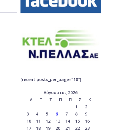
[recent posts_per_page=”10″]
Αύγουστος 2026
Δ
Τ
Τ
Π
Π
Σ
Κ
1
2
3
4
5
6
7
8
9
10
11
12
13
14
15
16
17
18
19
20
21
22
23