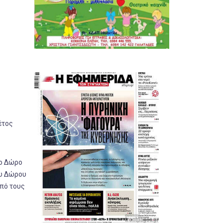
έτος
το Δώρο
ου Δώρου
από τους