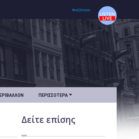
Αναζήτηση
Αρχική
Πολιτισμός
Lifestyle
Υγεία

ΕΡΙΒΆΛΛΟΝ
ΠΕΡΙΣΣΌΤΕΡΑ
Ταξίδια
Τεχνολογία
Δείτε
επίσης
Επιστήμη
Περιβάλλον