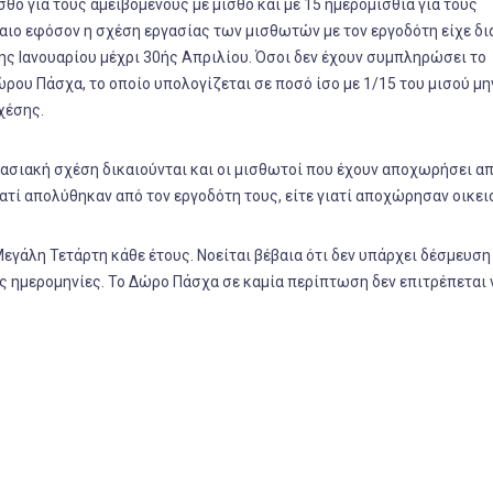
σθό για τους αμειβόμενους με μισθό και με 15 ημερομίσθια για τους
αιο εφόσον η σχέση εργασίας των μισθωτών με τον εργοδότη είχε δι
ης Ιανουαρίου μέχρι 30ής Απριλίου. Όσοι δεν έχουν συμπληρώσει το
ρου Πάσχα, το οποίο υπολογίζεται σε ποσό ίσο με 1/15 του μισού μη
χέσης.
ασιακή σχέση δικαιούνται και οι μισθωτοί που έχουν αποχωρήσει απ
ιατί απολύθηκαν από τον εργοδότη τους, είτε γιατί αποχώρησαν οικε
γάλη Τετάρτη κάθε έτους. Νοείται βέβαια ότι δεν υπάρχει δέσμευση 
ις ημερομηνίες. Το Δώρο Πάσχα σε καμία περίπτωση δεν επιτρέπεται 