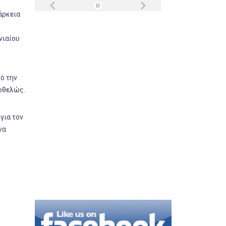
άρκεια
νιαίου
ό την
ιοθελώς.
για τον
να