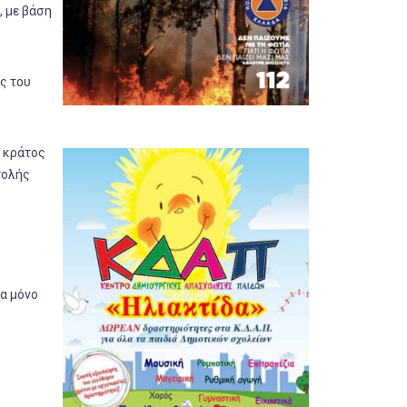
, με βάση
ς του
ο κράτος
τολής
χα μόνο