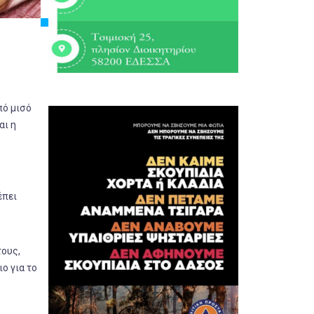
πό μισό
αι η
έπει
τους,
ο για το