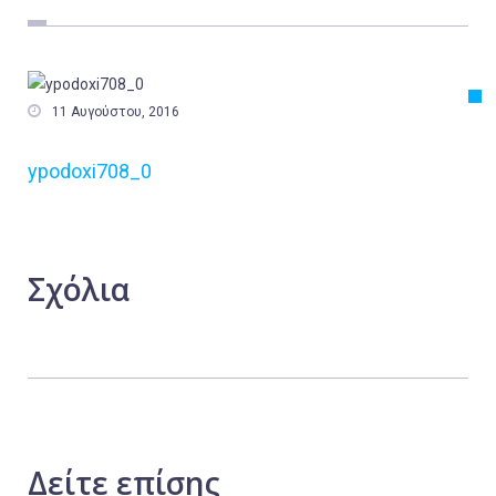
Εργασία
Ελλάδα
Κόσμος

11 Αυγούστου, 2016
Τοπικά
ypodoxi708_0
Αγροτικά
Οικονομία
Πολιτική
Σχόλια
Αθλητικά
Αστυνομικό Δελτίο
Δείτε
επίσης