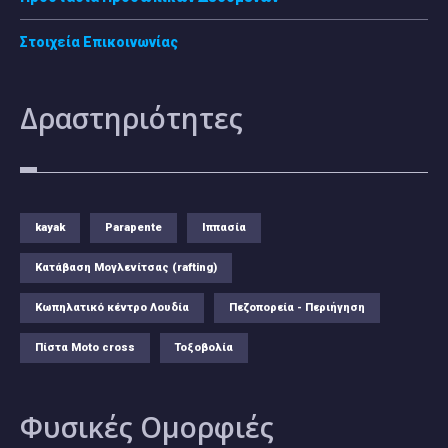
Στοιχεία Επικοινωνίας
Δραστηριότητες
kayak
Parapente
Ιππασία
Κατάβαση Μογλενίτσας (rafting)
Κωπηλατικό κέντρο Λουδία
Πεζοπορεία - Περιήγηση
Πίστα Moto cross
Τοξοβολία
Φυσικές
Ομορφιές