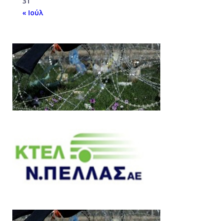
31
« Ιούλ