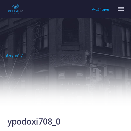
Αναζήτηση
Αρχική
/
Αρχική
Πολιτισμός
Lifestyle
Υγεία
Ταξίδια
Τεχνολογία
Επιστήμη
ypodoxi708_0
Περιβάλλον