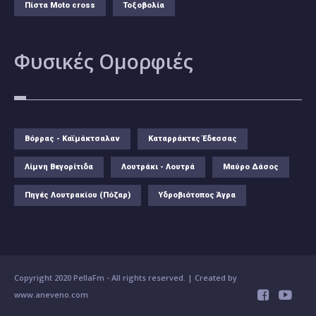
Πίστα Moto cross
Τοξοβολία
Φυσικές
Ομορφιές
Βόρρας - Καϊμάκτσαλαν
Καταρράκτες Έδεσσας
Λίμνη Βεγορίτιδα
Λουτράκι - Λουτρά
Μαύρο Δάσος
Πηγές Λουτρακίου (Πόζαρ)
Υδροβιότοπος Άγρα
Copyright 2020 PellaFm
- All rights reserved. | Created by
www.aneveno.com

