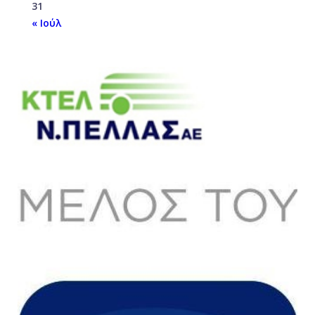
31
« Ιούλ