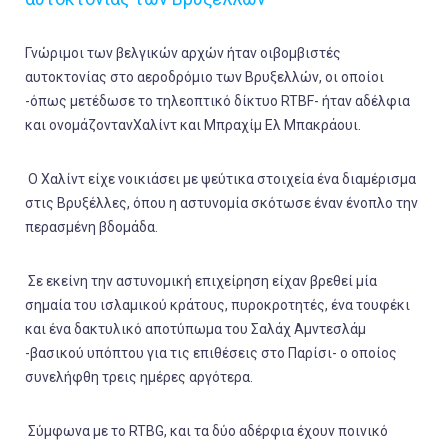
Γνώριμοι των βελγικών αρχών ήταν οιβομβιστές
αυτοκτονίας στο αεροδρόμιο των Βρυξελλών, οι οποίοι
-όπως μετέδωσε το τηλεοπτικό δίκτυο RTBF- ήταν αδέλφια
και ονομάζοντανΧαλίντ και Μπραχίμ Ελ Μπακράουι.
Ο Χαλίντ είχε νοικιάσει με ψεύτικα στοιχεία ένα διαμέρισμα
στις Βρυξέλλες, όπου η αστυνομία σκότωσε έναν ένοπλο την
περασμένη βδομάδα.
Σε εκείνη την αστυνομική επιχείρηση είχαν βρεθεί μία
σημαία του ισλαμικού κράτους, πυροκροτητές, ένα τουφέκι
και ένα δακτυλικό αποτύπωμα του Σαλάχ Αμντεσλάμ
-βασικού υπόπτου για τις επιθέσεις στο Παρίσι- ο οποίος
συνελήφθη τρεις ημέρες αργότερα.
Σύμφωνα με το RTBG, και τα δύο αδέρφια έχουν ποινικό