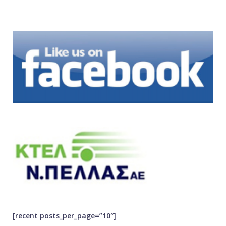
[recent posts_per_page=”10″]