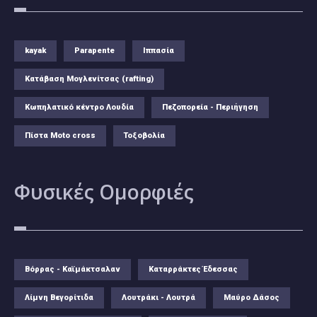
kayak
Parapente
Ιππασία
Κατάβαση Μογλενίτσας (rafting)
Κωπηλατικό κέντρο Λουδία
Πεζοπορεία - Περιήγηση
Πίστα Moto cross
Τοξοβολία
Φυσικές
Ομορφιές
Βόρρας - Καϊμάκτσαλαν
Καταρράκτες Έδεσσας
Λίμνη Βεγορίτιδα
Λουτράκι - Λουτρά
Μαύρο Δάσος