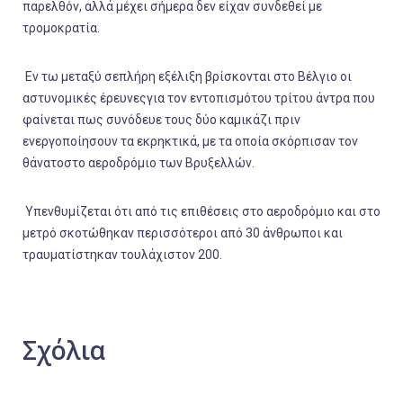
παρελθόν, αλλά μέχει σήμερα δεν είχαν συνδεθεί με
τρομοκρατία.
Eν τω μεταξύ σεπλήρη εξέλιξη βρίσκονται στο Βέλγιο οι
αστυνομικές έρευνεςγια τον εντοπισμότου τρίτου άντρα που
φαίνεται πως συνόδευε τους δύο καμικάζι πριν
ενεργοποίησουν τα εκρηκτικά, με τα οποία σκόρπισαν τον
θάνατοστο αεροδρόμιο των Βρυξελλών.
Υπενθυμίζεται ότι από τις επιθέσεις στο αεροδρόμιο και στο
μετρό σκοτώθηκαν περισσότεροι από 30 άνθρωποι και
τραυματίστηκαν τουλάχιστον 200.
Σχόλια