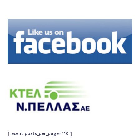
[recent posts_per_page=”10″]