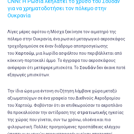
CNNi: Η Ρωσία λεηλατεί το χρυσό του Σουδάν
για να χρηματοδοτήσει τον πόλεμο στην
Ουκρανία
Λίγες μέρες αφότου η Μόσχα ξεκίνησε τον αιματηρό της
πόλεμο στην Ουκρανία, ένα ρωσικό μεταγωγικό αεροσκάφος
τροχοδρομούσε σε έναν διάδρομο αποπροσγείωσης
Χαρτούμ
του
, μια λωρίδα ασφάλτου που περιβάλλεται από
κόκκινη-πορτοκαλί άμμο. Το έγγραφα του αεροσκάφους
Σουδάν
ανέφεραν ότι μετέφερε μπισκότα. Το
δεν έκανε ποτέ
εξαγωγές μπισκότων.
Την ίδια ώρα μια έντονη συζήτηση λάμβανε χώρα μεταξύ
αξιωματούχων σε ένα γραφείο του Διεθνούς Αεροδρομίου
του Χαρτούμ. Φοβόνταν ότι αν επιθεωρούσαν το αεροπλάνο
στρατιωτικής
θα προκαλούσαν την αντίδραση της
ηγεσίας
της χώρας που γίνεται, συν τω χρόνω, ολοένα και πιο
φιλορωσική. Πολλές προηγούμενες προσπάθειες ελέγχου