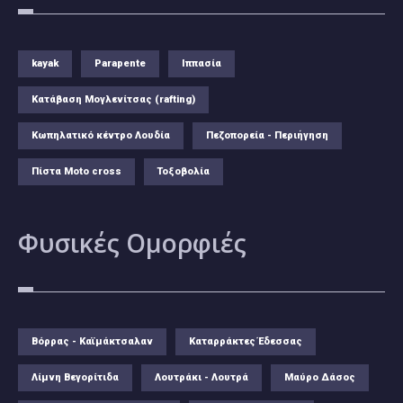
kayak
Parapente
Ιππασία
Κατάβαση Μογλενίτσας (rafting)
Κωπηλατικό κέντρο Λουδία
Πεζοπορεία - Περιήγηση
Πίστα Moto cross
Τοξοβολία
Φυσικές
Ομορφιές
Βόρρας - Καϊμάκτσαλαν
Καταρράκτες Έδεσσας
Λίμνη Βεγορίτιδα
Λουτράκι - Λουτρά
Μαύρο Δάσος