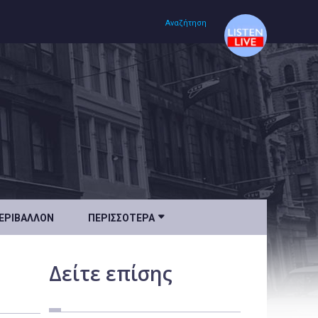
Αναζήτηση
Αρχική
Πολιτισμός
Lifestyle
Υγεία

ΕΡΙΒΆΛΛΟΝ
ΠΕΡΙΣΣΌΤΕΡΑ
Ταξίδια
Τεχνολογία
Δείτε
επίσης
Επιστήμη
Περιβάλλον