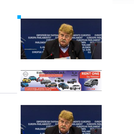
Εργασία
Ελλάδα
Κόσμος
Τοπικά
Αγροτικά
Οικονομία
Πολιτική
Αθλητικά
Αστυνομικό Δελτίο