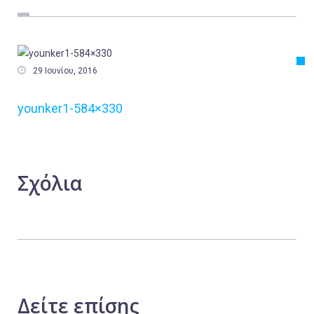
Εργασία
Ελλάδα
Κόσμος

29 Ιουνίου, 2016
Τοπικά
younker1-584×330
Αγροτικά
Οικονομία
Πολιτική
Σχόλια
Αθλητικά
Αστυνομικό Δελτίο
Δείτε
επίσης