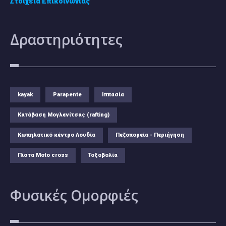
Στοιχεία Επικοινωνίας
Δραστηριότητες
kayak
Parapente
Ιππασία
Κατάβαση Μογλενίτσας (rafting)
Κωπηλατικό κέντρο Λουδία
Πεζοπορεία - Περιήγηση
Πίστα Moto cross
Τοξοβολία
Φυσικές
Ομορφιές