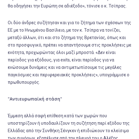
θα οδηγήσει την Ευρώπη σε αδιέξοδο», τόνισε ο κ. Τσίπρας.
Οι δύο άνδρες συζήτησαν και για το ζήτημα των σχέσεων της
ΕΕ με το Ηνωμένου Βασίλειο, με τον κ. Τσίπρα να τονίζει,
μεταξύ άλλων, ότι και στο ζήτημα της Βρετανίας, όπως και
στο προσφυγικό, πρέπει να απαντήσουμε στις προκλήσεις με
ενότητα, προχωρώντας όλοι μαζί μπροστά. «Δεν είναι
περίοδος για εξόδους, για exits, είναι περίοδος για να
ενώσουμε δυνάμεις και να αντιμετωπίσουμε τις μεγάλες
παγκόσμιες και περιφερειακές προκλήσεις», υπογράμμισε ο
πρωθυπουργός.
"Αντιευρωπαϊκή στάση"
Έμμεση αλλά σαφή επίθεση κατά των χωρών που
υποστηρίζουν ή υποδαυλίζουν τη συζήτηση περί εξόδου της
Ελλάδας από την Συνθήκη Σένγκεν ή επιδιώκουν το κλείσιμο
των συνόρων, εξαπέλυσε από την πλευρά του ο Αλέξης