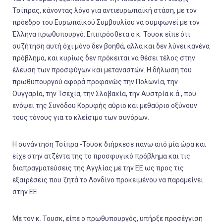
Τσίπρας, κάνοντας λόγο για αντιευρωπαϊκή στάση, με τον
πρόεδρο του Ευρωπαϊκού Συμβουλίου να συμφωνεί με τον
Έλληνα πρωθυπουργό. Επιπρόσθετα ο κ. Τουσκ είπε ότι
συζήτηση αυτή όχι μόνο δεν βοηθά, αλλά και δεν λύνει κανένα
πρόβλημα, και κυρίως δεν πρόκειται να θέσει τέλος στην
έλευση των προσφύγων και μεταναστών. Η δήλωση του
πρωθυπουργού αφορά προφανώς την Πολωνία, την
Ουγγαρία, την Τσεχία, την Σλοβακία, την Αυστρία κ.ά., που
ενόψει της Συνόδου Κορυφής αύριο και μεθαύριο οξύνουν
τους τόνους για το κλείσιμο των συνόρων.
Η συνάντηση Τσίπρα -Τουσκ διήρκεσε πάνω από μία ώρα και
είχε στην ατζέντα της το προσφυγικό πρόβλημα και τις
διαπραγματεύσεις της Αγγλίας με την ΕΕ ως προς τις
εξαιρέσεις που ζητά το Λονδίνο προκειμένου να παραμείνει
στην ΕΕ.
Με τον κ. Τουσκ, είπε ο πρωθυπουργός, υπήρξε προσέγγιση