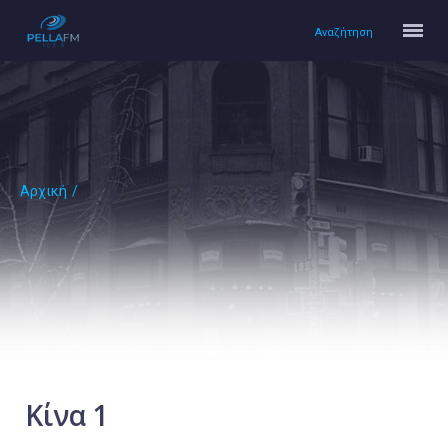
Αναζήτηση
Αρχική
/
Αρχική
Πολιτισμός
Lifestyle
Υγεία
Ταξίδια
Τεχνολογία
Επιστήμη
Κίνα 1
Περιβάλλον