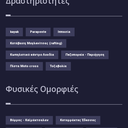
Δραστηριότητες
kayak
Parapente
Ιππασία
Κατάβαση Μογλενίτσας (rafting)
Κωπηλατικό κέντρο Λουδία
Πεζοπορεία - Περιήγηση
Πίστα Moto cross
Τοξοβολία
Φυσικές
Ομορφιές
Βόρρας - Καϊμάκτσαλαν
Καταρράκτες Έδεσσας