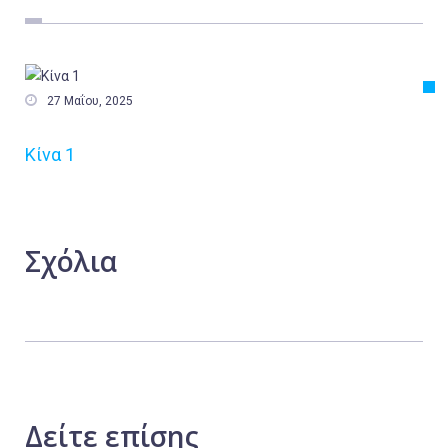
Εργασία
Ελλάδα
Κόσμος

27 Μαΐου, 2025
Τοπικά
Κίνα 1
Αγροτικά
Οικονομία
Πολιτική
Σχόλια
Αθλητικά
Αστυνομικό Δελτίο
Δείτε
επίσης