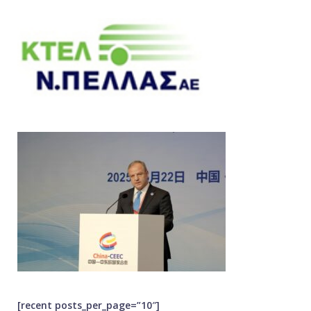
[recent posts_per_page=”10″]