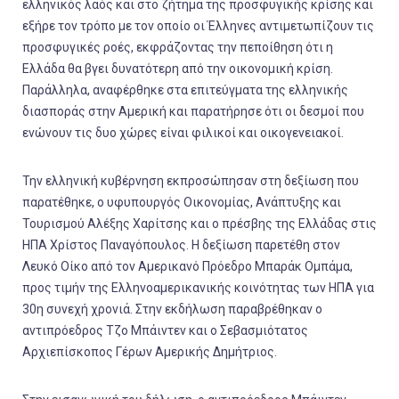
ελληνικός λαός και στο ζήτημα της προσφυγικής κρίσης και
εξήρε τον τρόπο με τον οποίο οι Έλληνες αντιμετωπίζουν τις
προσφυγικές ροές, εκφράζοντας την πεποίθηση ότι η
Ελλάδα θα βγει δυνατότερη από την οικονομική κρίση.
Παράλληλα, αναφέρθηκε στα επιτεύγματα της ελληνικής
διασποράς στην Αμερική και παρατήρησε ότι οι δεσμοί που
ενώνουν τις δυο χώρες είναι φιλικοί και οικογενειακοί.
Την ελληνική κυβέρνηση εκπροσώπησαν στη δεξίωση που
παρατέθηκε, ο υφυπουργός Οικονομίας, Ανάπτυξης και
Τουρισμού Αλέξης Χαρίτσης και ο πρέσβης της Ελλάδας στις
ΗΠΑ Χρίστος Παναγόπουλος. Η δεξίωση παρετέθη στον
Λευκό Οίκο από τον Αμερικανό Πρόεδρο Μπαράκ Ομπάμα,
προς τιμήν της Ελληνοαμερικανικής κοινότητας των ΗΠΑ για
30η συνεχή χρονιά. Στην εκδήλωση παραβρέθηκαν ο
αντιπρόεδρος Τζο Μπάιντεν και ο Σεβασμιότατος
Αρχιεπίσκοπος Γέρων Αμερικής Δημήτριος.