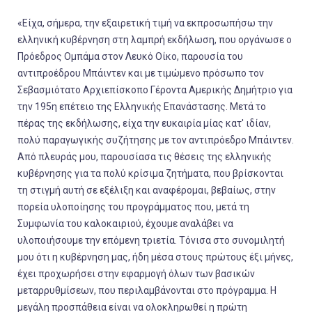
«Είχα, σήμερα, την εξαιρετική τιμή να εκπροσωπήσω την
ελληνική κυβέρνηση στη λαμπρή εκδήλωση, που οργάνωσε ο
Πρόεδρος Ομπάμα στον Λευκό Οίκο, παρουσία του
αντιπροέδρου Μπάιντεν και με τιμώμενο πρόσωπο τον
Σεβασμιότατο Αρχιεπίσκοπο Γέροντα Αμερικής Δημήτριο για
την 195η επέτειο της Ελληνικής Επανάστασης. Μετά το
πέρας της εκδήλωσης, είχα την ευκαιρία μίας κατ' ιδίαν,
πολύ παραγωγικής συζήτησης με τον αντιπρόεδρο Μπάιντεν.
Από πλευράς μου, παρουσίασα τις θέσεις της ελληνικής
κυβέρνησης για τα πολύ κρίσιμα ζητήματα, που βρίσκονται
τη στιγμή αυτή σε εξέλιξη και αναφέρομαι, βεβαίως, στην
πορεία υλοποίησης του προγράμματος που, μετά τη
Συμφωνία του καλοκαιριού, έχουμε αναλάβει να
υλοποιήσουμε την επόμενη τριετία. Τόνισα στο συνομιλητή
μου ότι η κυβέρνηση μας, ήδη μέσα στους πρώτους έξι μήνες,
έχει προχωρήσει στην εφαρμογή όλων των βασικών
μεταρρυθμίσεων, που περιλαμβάνονται στο πρόγραμμα. Η
μεγάλη προσπάθεια είναι να ολοκληρωθεί η πρώτη