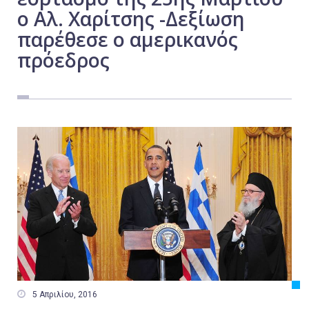
ο Αλ. Χαρίτσης -Δεξίωση
Εργασία
παρέθεσε ο αμερικανός
Ελλάδα
πρόεδρος
Κόσμος
Τοπικά
Αγροτικά
Οικονομία
Πολιτική
Αθλητικά
Αστυνομικό Δελτίο

5 Απριλίου, 2016