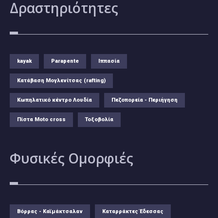
Δραστηριότητες
kayak
Parapente
Ιππασία
Κατάβαση Μογλενίτσας (rafting)
Κωπηλατικό κέντρο Λουδία
Πεζοπορεία - Περιήγηση
Πίστα Moto cross
Τοξοβολία
Φυσικές
Ομορφιές
Βόρρας - Καϊμάκτσαλαν
Καταρράκτες Έδεσσας