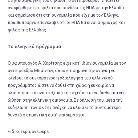
Στην εισαγωγική του δήλωση, ο αντιπρόεδρος Μπάιντεν
αναφέρθηκε στη φιλία που συνδέει τις ΗΠΑ με την Ελλάδα
και σημείωσε ότι στη συνομιλία που είχε με τον Έλληνα
πρωθυπουργό επανέλαβε ότι οι ΗΠΑ θα είναι σύμμαχος και
φίλος της Ελλάδας.
Το ελληνικό πρόγραμμα
Ο υφυπουργός Α. Χαρίτσης είχε κατ' ιδίαν συνομιλία με τον
αντιπρόεδρο Μπάιντεν, όπου επισήμανε την ανάγκη να
κλείσει το συντομότερο η αξιολόγηση του ελληνικού
προγράμματος ώστε να δοθεί στη χώρα η ευκαιρία να
υλοποιήσει το αναπτυξιακό της σχέδιο και να δοθεί μια νέα
ώθηση στην ελληνική οικονομία. Σε δήλωση του, μετά την
εκδήλωση, τόνισε την ανάγκη να κλείσει το συντομότερο
δυνατό η σημαντική αυτή εκκρεμότητα.
Ειδικότερα, ανέφερε: