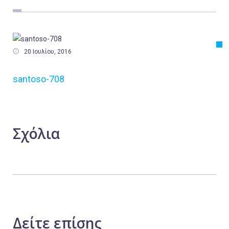
Εργασία
Ελλάδα
Κόσμος

20 Ιουλίου, 2016
Τοπικά
santoso-708
Αγροτικά
Οικονομία
Πολιτική
Σχόλια
Αθλητικά
Αστυνομικό Δελτίο
Δείτε
επίσης