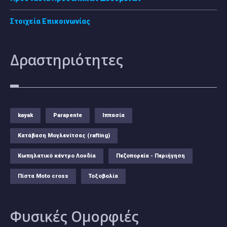
Στοιχεία Επικοινωνίας
Δραστηριότητες
kayak
Parapente
Ιππασία
Κατάβαση Μογλενίτσας (rafting)
Κωπηλατικό κέντρο Λουδία
Πεζοπορεία - Περιήγηση
Πίστα Moto cross
Τοξοβολία
Φυσικές
Ομορφιές