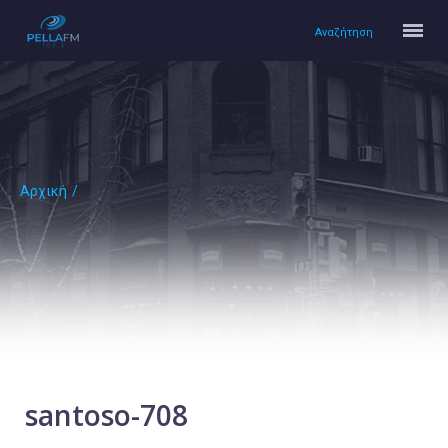
Αναζήτηση
Αρχική
/
Αρχική
Πολιτισμός
Lifestyle
Υγεία
Ταξίδια
Τεχνολογία
Επιστήμη
santoso-708
Περιβάλλον