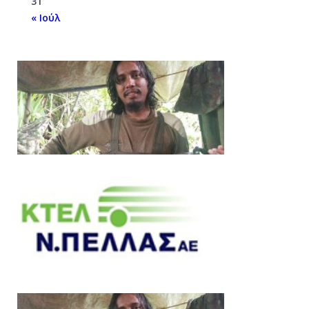
31
« Ιούλ