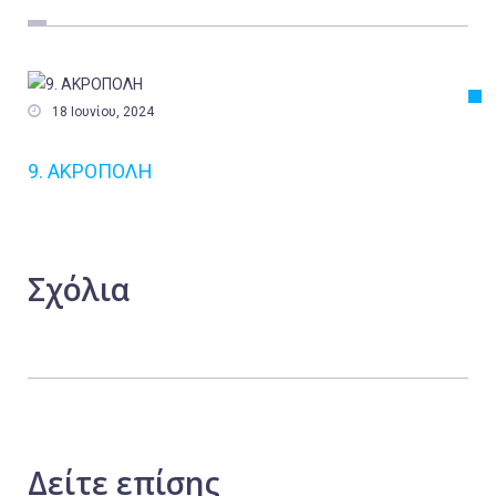
Εργασία
Ελλάδα
Κόσμος

18 Ιουνίου, 2024
Τοπικά
9. ΑΚΡΟΠΟΛΗ
Αγροτικά
Οικονομία
Πολιτική
Σχόλια
Αθλητικά
Αστυνομικό Δελτίο
Δείτε
επίσης