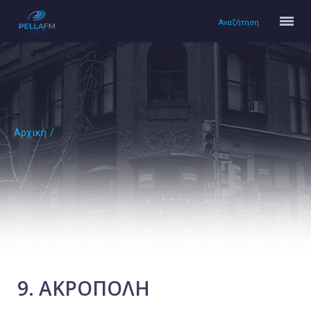
Αναζήτηση
Αρχική
/
Αρχική
Πολιτισμός
Lifestyle
Υγεία
Ταξίδια
Τεχνολογία
Επιστήμη
9. ΑΚΡΟΠΟΛΗ
Περιβάλλον