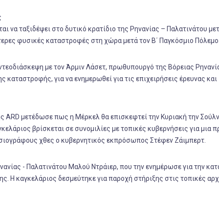
ς
αι να ταξιδέψει στο δυτικό κρατίδιο της Ρηνανίας – Παλατινάτου με
ύτερες φυσικές καταστροφές στη χώρα μετά τον Β΄ Παγκόσμιο Πόλεμο
ντεοδιάσκεψη με τον Άρμιν Λάσετ, πρωθυπουργό της Βόρειας Ρηνανία
ς καταστροφής, για να ενημερωθεί για τις επιχειρήσεις έρευνας και
ς ARD μετέδωσε πως η Μέρκελ θα επισκεφτεί την Κυριακή την Σούλντ
γκελάριος βρίσκεται σε συνομιλίες με τοπικές κυβερνήσεις για μια 
οσιογράφους χθες ο κυβερνητικός εκπρόσωπος Στέφεν Ζάιμπερτ.
νανίας - Παλατινάτου Μαλού Ντράιερ, που την ενημέρωσε για την κα
σης. Η καγκελάριος δεσμεύτηκε για παροχή στήριξης στις τοπικές αρχ