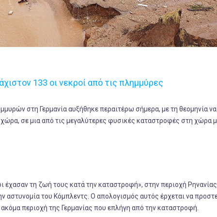
άχιστον 133 οι νεκροί από τις πλημμύρες
υρών στη Γερμανία αυξήθηκε περαιτέρω σήμερα, με τη θεομηνία να
χώρα, σε μια από τις μεγαλύτερες φυσικές καταστροφές στη χώρα μ
 έχασαν τη ζωή τους κατά την καταστροφή», στην περιοχή Ρηνανίας
ην αστυνομία του Κόμπλεντς. Ο απολογισμός αυτός έρχεται να προστ
 ακόμα περιοχή της Γερμανίας που επλήγη από την καταστροφή.