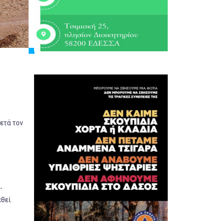
ετά τον
-
εθεί