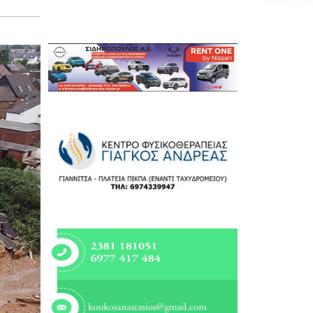
Εργασία
Ελλάδα
Κόσμος
Τοπικά
Αγροτικά
Οικονομία
Πολιτική
Αθλητικά
Αστυνομικό Δελτίο