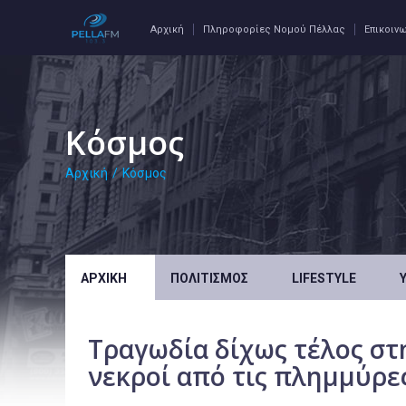
Αρχική
Πληροφορίες Νομού Πέλλας
Επικοιν
Κόσμος
Αρχική
/
Κόσμος
ΑΡΧΙΚΉ
ΠΟΛΙΤΙΣΜΌΣ
LIFESTYLE
Τραγωδία δίχως τέλος στη
νεκροί από τις πλημμύρε