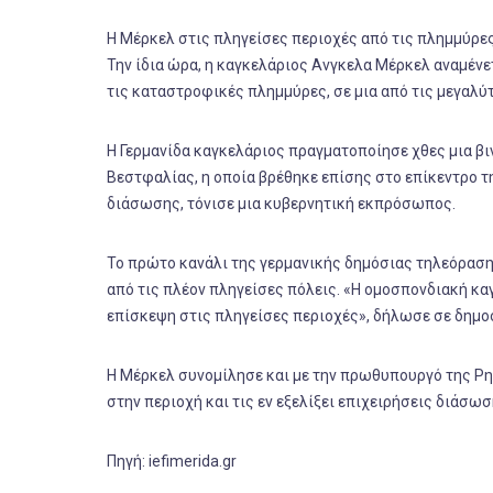
Η Μέρκελ στις πληγείσες περιοχές από τις πλημμύρε
Την ίδια ώρα, η καγκελάριος Ανγκελα Μέρκελ αναμένετ
τις καταστροφικές πλημμύρες, σε μια από τις μεγαλ
Η Γερμανίδα καγκελάριος πραγματοποίησε χθες μια βι
Βεστφαλίας, η οποία βρέθηκε επίσης στο επίκεντρο τη
διάσωσης, τόνισε μια κυβερνητική εκπρόσωπος.
Το πρώτο κανάλι της γερμανικής δημόσιας τηλεόραση
από τις πλέον πληγείσες πόλεις. «Η ομοσπονδιακή κα
επίσκεψη στις πληγείσες περιοχές», δήλωσε σε δημ
Η Μέρκελ συνομίλησε και με την πρωθυπουργό της Ρη
στην περιοχή και τις εν εξελίξει επιχειρήσεις διάσω
Πηγή: iefimerida.gr