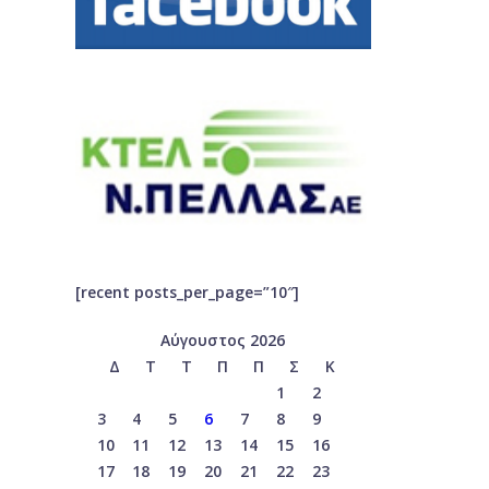
[recent posts_per_page=”10″]
Αύγουστος 2026
Δ
Τ
Τ
Π
Π
Σ
Κ
1
2
3
4
5
6
7
8
9
10
11
12
13
14
15
16
17
18
19
20
21
22
23