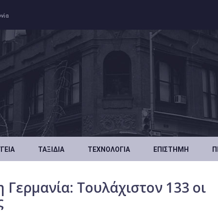
ωνία
ΥΓΕΊΑ
ΤΑΞΊΔΙΑ
ΤΕΧΝΟΛΟΓΊΑ
ΕΠΙΣΤΉΜΗ
Π
 Γερμανία: Τουλάχιστον 133 οι
ς