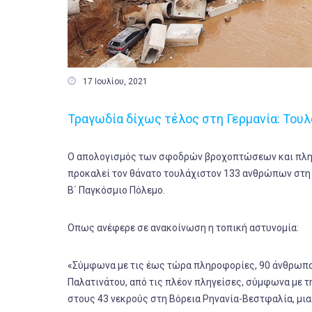

17 Ιουλίου, 2021
Τραγωδία δίχως τέλος στη Γερμανία: Τουλ
Ο απολογισμός των σφοδρών βροχοπτώσεων και πλημμ
προκαλεί τον θάνατο τουλάχιστον 133 ανθρώπων στη 
Β΄ Παγκόσμιο Πόλεμο.
Οπως ανέφερε σε ανακοίνωση η τοπική αστυνομία:
«Σύμφωνα με τις έως τώρα πληροφορίες, 90 άνθρωποι
Παλατινάτου, από τις πλέον πληγείσες, σύμφωνα με τ
στους 43 νεκρούς στη Βόρεια Ρηνανία-Βεστφαλία, μια