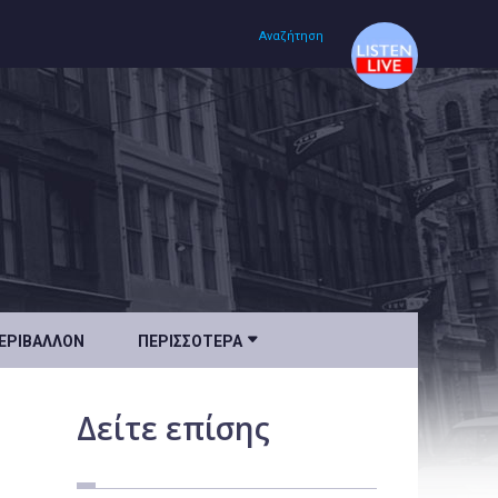
Αναζήτηση
Αρχική
Πολιτισμός
Lifestyle
Υγεία

ΕΡΙΒΆΛΛΟΝ
ΠΕΡΙΣΣΌΤΕΡΑ
Ταξίδια
Τεχνολογία
Δείτε
επίσης
Επιστήμη
Περιβάλλον