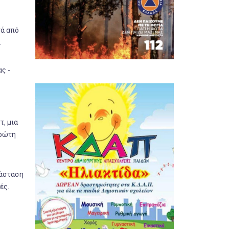
τά από
.
ς -
, μια
πρώτη
τάσταση
ές.