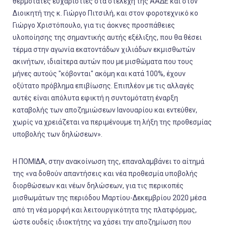
θερμότατες ευχαριστίες στα στελέχη της ΑΑΔΕ και στον
Διοικητή της κ. Γιώργο Πιτσιλή, και στον φοροτεχνικό κο
Γιώργο Χριστόπουλο, για τις άοκνες προσπάθειες
υλοποίησης της σημαντικής αυτής εξέλιξης, που θα θέσει
τέρμα στην αγωνία εκατοντάδων χιλιάδων εκμισθωτών
ακινήτων, ιδιαίτερα αυτών που με μισθώματα που τους
μήνες αυτούς "κόβονται" ακόμη και κατά 100%, έχουν
οξύτατο πρόβλημα επιβίωσης. Επιπλέον με τις αλλαγές
αυτές είναι απόλυτα εφικτή η συντομότατη έναρξη
καταβολής των αποζημιώσεων Ιανουαρίου και εντεύθεν,
χωρίς να χρειάζεται να περιμένουμε τη λήξη της προθεσμίας
υποβολής των δηλώσεων».
Η ΠΟΜΙΔΑ, στην ανακοίνωση της, επαναλαμβάνει το αίτημά
της «να δοθούν απαντήσεις και νέα προθεσμία υποβολής
διορθώσεων και νέων δηλώσεων, για τις περικοπές
μισθωμάτων της περιόδου Μαρτίου-Δεκεμβρίου 2020 μέσα
από τη νέα μορφή και λειτουργικότητα της πλατφόρμας,
ώστε ουδείς ιδιοκτήτης να χάσει την αποζημίωση που