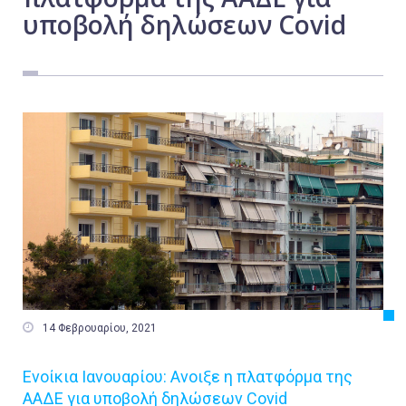
υποβολή δηλώσεων Covid
Εργασία
Ελλάδα
Κόσμος
Τοπικά
Αγροτικά
Οικονομία
Πολιτική
Αθλητικά
Αστυνομικό Δελτίο

14 Φεβρουαρίου, 2021
Ενοίκια Ιανουαρίου: Ανοιξε η πλατφόρμα της
ΑΑΔΕ για υποβολή δηλώσεων Covid