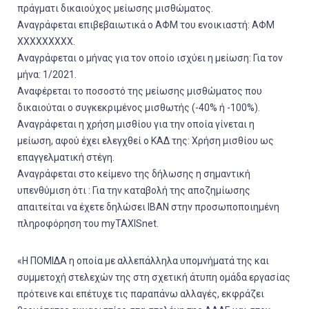
πράγματι δικαιούχος μείωσης μισθώματος.
Αναγράφεται επιβεβαιωτικά ο ΑΦΜ του ενοικιαστή: ΑΦΜ
XXXXXXXXΧ.
Αναγράφεται ο μήνας για τον οποίο ισχύει η μείωση: Για τον
μήνα: 1/2021.
Αναφέρεται το ποσοστό της μείωσης μισθώματος που
δικαιούται ο συγκεκριμένος μισθωτής (-40% ή -100%).
Αναγράφεται η χρήση μισθίου για την οποία γίνεται η
μείωση, αφού έχει ελεγχθεί ο ΚΑΔ της: Χρήση μισθίου ως
επαγγελματική στέγη.
Αναγράφεται στο κείμενο της δήλωσης η σημαντική
υπενθύμιση ότι : Για την καταβολή της αποζημίωσης
απαιτείται να έχετε δηλώσει ΙΒΑΝ στην προσωποποιημένη
πληροφόρηση του myTAXISnet.
«Η ΠΟΜΙΔΑ η οποία με αλλεπάλληλα υπομνήματά της και
συμμετοχή στελεχών της στη σχετική άτυπη ομάδα εργασίας
πρότεινε και επέτυχε τις παραπάνω αλλαγές, εκφράζει