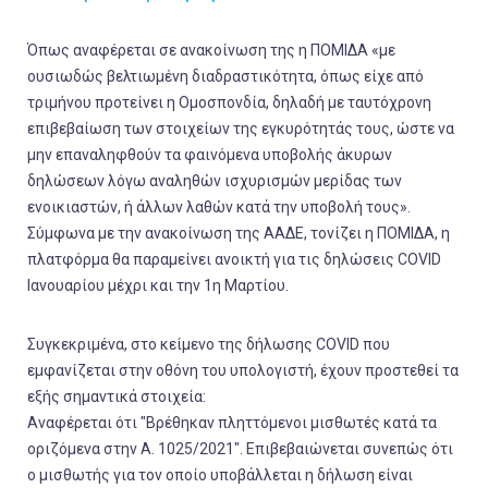
Όπως αναφέρεται σε ανακοίνωση της η ΠΟΜΙΔΑ «με
ουσιωδώς βελτιωμένη διαδραστικότητα, όπως είχε από
τριμήνου προτείνει η Ομοσπονδία, δηλαδή με ταυτόχρονη
επιβεβαίωση των στοιχείων της εγκυρότητάς τους, ώστε να
μην επαναληφθούν τα φαινόμενα υποβολής άκυρων
δηλώσεων λόγω αναληθών ισχυρισμών μερίδας των
ενοικιαστών, ή άλλων λαθών κατά την υποβολή τους».
Σύμφωνα με την ανακοίνωση της ΑΑΔΕ, τονίζει η ΠΟΜΙΔΑ, η
πλατφόρμα θα παραμείνει ανοικτή για τις δηλώσεις COVID
Iανουαρίου μέχρι και την 1η Μαρτίου.
Συγκεκριμένα, στο κείμενο της δήλωσης COVID που
εμφανίζεται στην οθόνη του υπολογιστή, έχουν προστεθεί τα
εξής σημαντικά στοιχεία:
Αναφέρεται ότι "Βρέθηκαν πληττόμενοι μισθωτές κατά τα
οριζόμενα στην Α. 1025/2021". Επιβεβαιώνεται συνεπώς ότι
ο μισθωτής για τον οποίο υποβάλλεται η δήλωση είναι