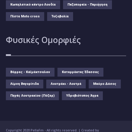
Κωπηλατικό κέντρο Λουδία
Πεζοπορεία - Περιήγηση
Πίστα Moto cross
Τοξοβολία
Φυσικές
Ομορφιές
Βόρρας - Καϊμάκτσαλαν
Καταρράκτες Έδεσσας
Λίμνη Βεγορίτιδα
Λουτράκι - Λουτρά
Μαύρο Δάσος
Πηγές Λουτρακίου (Πόζαρ)
Υδροβιότοπος Άγρα
Copyright 2020 PellaFm
- All rights reserved. | Created by