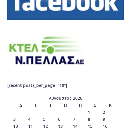
[recent posts_per_page=”10″]
Αύγουστος 2026
Δ
Τ
Τ
Π
Π
Σ
Κ
1
2
3
4
5
6
7
8
9
10
11
12
13
14
15
16