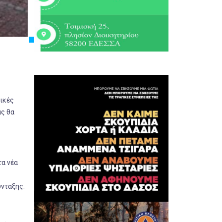
ρικές
άς θα
τα νέα
ύνταξης.