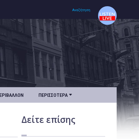
Αναζήτηση
Αρχική
Πολιτισμός
Lifestyle
Υγεία

ΕΡΙΒΆΛΛΟΝ
ΠΕΡΙΣΣΌΤΕΡΑ
Ταξίδια
Τεχνολογία
Δείτε
επίσης
Επιστήμη
Περιβάλλον