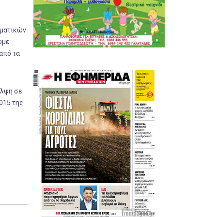
ηματικών
υμε
 από τα
αλψη σε
015 της