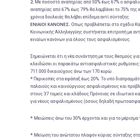
2.
Με ποσοστό αναπηρίας από 50% έως 67% ο ασφαλισμ
αναπηρίας από 67% έως 79% θα λαμβάνει το 75% της ε
χρόνια δουλειάς θα λάβει επίδομα αντί σύνταξης.
ΕΝΙΑΙΟΙ ΚΑΝΟΝΕΣ.
Οπως προβλέπεται στο σχέδιο Κα
Κοινωνικής Αλληλεγγύης συστήνεται επιτροπή με αντ
ενιαίων κανόνων για όλους τους ασφαλισμένους.
Σημειώνεται ότι η νέα συνάντηση με τους θεσμούς για
κλειδώσει οι παρακάτω αντιασφαλιστικές ρυθμίσεις
711.000 δικαιούχους άνω των 170 ευρώ.
*
Περικοπές στα εφάπαξ έως 20%. Το υπό διαπραγμάτ
παλαιούς και καινούργιους ασφαλισμένους και προβλέπ
στους 37 τομείς και κλάδους Πρόνοιας σε ιδιωτικό κα
για νέους ασφαλισμένους (όσους δηλαδή πρωτοασφαλ
*
Μειώσεις άνω του 30% έρχονται και για το μέρισμ
*
Μείωση του ανώτατου πλαφόν κύριας σύνταξης στα