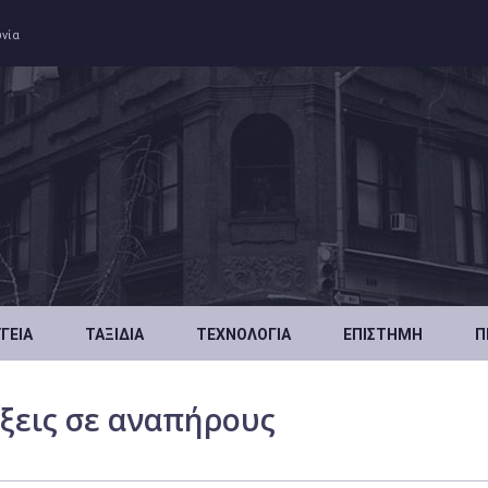
ωνία
ΥΓΕΊΑ
ΤΑΞΊΔΙΑ
ΤΕΧΝΟΛΟΓΊΑ
ΕΠΙΣΤΉΜΗ
Π
άξεις σε αναπήρους