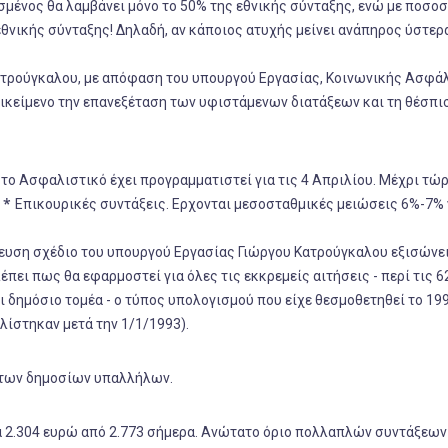
ένος θα λαμβάνει μόνο το 50% της εθνικής σύνταξης, ενώ με ποσο
θνικής σύνταξης! Δηλαδή, αν κάποιος ατυχής μείνει ανάπηρος ύστερ
τρούγκαλου, με απόφαση του υπουργού Εργασίας, Κοινωνικής Ασφάλ
ικείμενο την επανεξέταση των υφιστάμενων διατάξεων και τη θέσπι
 το Ασφαλιστικό έχει προγραμματιστεί για τις 4 Απριλίου. Μέχρι τώ
*
:
Επικουρικές συντάξεις. Ερχονται μεσοσταθμικές μειώσεις 6%-7% 
ευση σχέδιο του υπουργού Εργασίας Γιώργου Κατρούγκαλου εξισώνε
ει πως θα εφαρμοστεί για όλες τις εκκρεμείς αιτήσεις - περί τις 6
ι δημόσιο τομέα - ο τύπος υπολογισμού που είχε θεσμοθετηθεί το 19
ίστηκαν μετά την 1/1/1993).
α των δημοσίων υπαλλήλων.
 2.304 ευρώ από 2.773 σήμερα. Ανώτατο όριο πολλαπλών συντάξεων