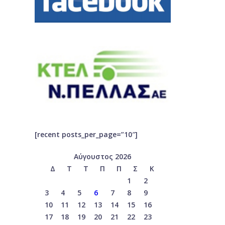
[recent posts_per_page=”10″]
Αύγουστος 2026
Δ
Τ
Τ
Π
Π
Σ
Κ
1
2
3
4
5
6
7
8
9
10
11
12
13
14
15
16
17
18
19
20
21
22
23