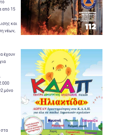
στό
α από 15
ισης και
ση νέων,
ρα έχουν
για
ι
2.000
92 μόνο
 στα