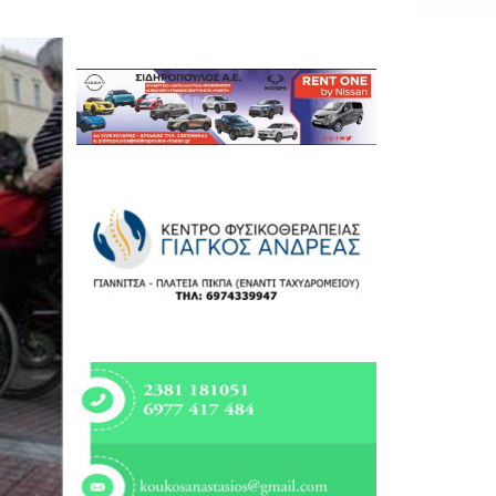
Εργασία
Ελλάδα
Κόσμος
Τοπικά
Αγροτικά
Οικονομία
Πολιτική
Αθλητικά
Αστυνομικό Δελτίο