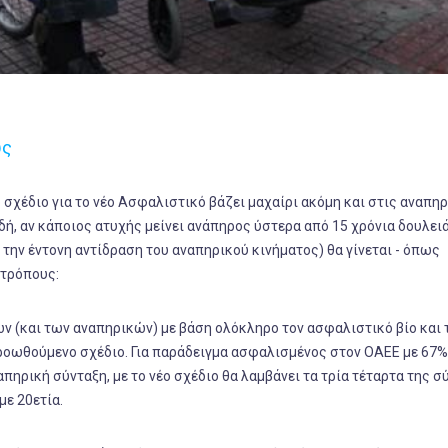
υς
 σχέδιο για το νέο Ασφαλιστικό βάζει μαχαίρι ακόμη και στις αναπη
αδή, αν κάποιος ατυχής μείνει ανάπηρος ύστερα από 15 χρόνια δουλει
 την έντονη αντίδραση του αναπηρικού κινήματος) θα γίνεται - όπως
 τρόπους:
ν (και των αναπηρικών) με βάση ολόκληρο τον ασφαλιστικό βίο και 
οωθούμενο σχέδιο. Για παράδειγμα ασφαλισμένος στον ΟΑΕΕ με 67%
πηρική σύνταξη, με το νέο σχέδιο θα λαμβάνει τα τρία τέταρτα της σ
με 20ετία.