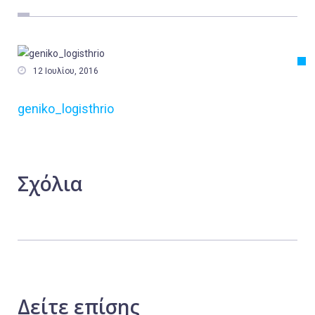
Εργασία
Ελλάδα
Κόσμος

12 Ιουλίου, 2016
Τοπικά
geniko_logisthrio
Αγροτικά
Οικονομία
Πολιτική
Σχόλια
Αθλητικά
Αστυνομικό Δελτίο
Δείτε
επίσης