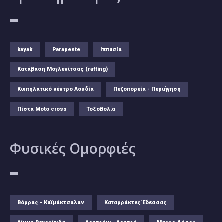
kayak
Parapente
Ιππασία
Κατάβαση Μογλενίτσας (rafting)
Κωπηλατικό κέντρο Λουδία
Πεζοπορεία - Περιήγηση
Πίστα Moto cross
Τοξοβολία
Φυσικές
Ομορφιές
Βόρρας - Καϊμάκτσαλαν
Καταρράκτες Έδεσσας