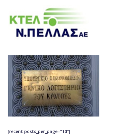
[recent posts_per_page=”10″]