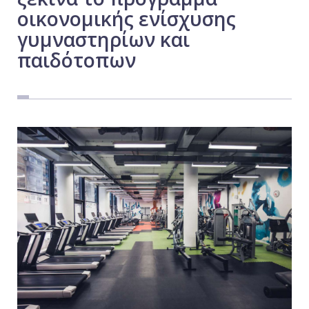
οικονομικής ενίσχυσης
Εργασία
γυμναστηρίων και
Ελλάδα
παιδότοπων
Κόσμος
Τοπικά
Αγροτικά
Οικονομία
Πολιτική
Αθλητικά
Αστυνομικό Δελτίο