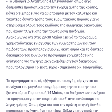
«Το υπουργείο Ανάπτυξης & Επενδύσεων, όπως είχα
δεσμευθεί προσωπικά από την έναρξη αυτής της κρίσης,
κάνει ό,τι μπορεί για να αξιοποιήσει με τον καλύτερο και
ταχύτερο δυνατό τρόπο τους ευρωπαϊκούς πόρους για να
στηρίξουμε όλους τους κλάδους της ελληνικής οικονομίας
που έχουν πληγεί από την πρωτοφανή πανδημία.
Ανακοινώνω ότι στις 28-30 Μαΐου ξεκινά το πρόγραμμα
χρηματοδοτικής ενίσχυσης των γυμναστηρίων και των
παιδότοπων, προϋπολογισμού 20 εκατ. ευρώ και το δεύτερο
δεκαήμερο του Ιουνίου το πρόγραμμα χρηματοδοτικής
ενίσχυσης για την ψηφιακή αναβάθμιση των δικηγόρων,
προϋπολογισμού 16 εκατ. ευρώ» σημείωσε ο κ. Γεωργιάδης.
Τα προγράμματα αυτά, εξήγησε ο υπουργός, «έρχονται σε
συνέχεια του μεγάλου προγράμματος της εστίασης που
ξεκινά αύριο, Παρασκευή 14 Μαΐου, και θα έχουν ως συνέχεια
το πρόγραμμα για τον τουρισμό που θ’ ανακοινώσουμε σε
λίγες ημέρες. Όπως έχω πει από την πρώτη στιγμή, δεν θα
αφήσουμε κανέναν μόνο του πίσω. Θέλω να συγχαρώ τις