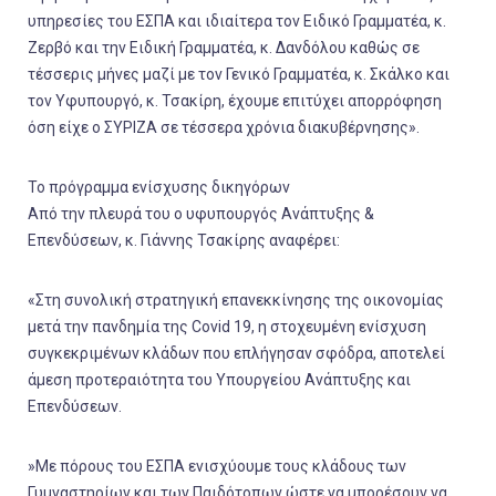
υπηρεσίες του ΕΣΠΑ και ιδιαίτερα τον Ειδικό Γραμματέα, κ.
Ζερβό και την Ειδική Γραμματέα, κ. Δανδόλου καθώς σε
τέσσερις μήνες μαζί με τον Γενικό Γραμματέα, κ. Σκάλκο και
τον Υφυπουργό, κ. Τσακίρη, έχουμε επιτύχει απορρόφηση
όση είχε ο ΣΥΡΙΖΑ σε τέσσερα χρόνια διακυβέρνησης».
Το πρόγραμμα ενίσχυσης δικηγόρων
Από την πλευρά του ο υφυπουργός Ανάπτυξης &
Επενδύσεων, κ. Γιάννης Τσακίρης αναφέρει:
«Στη συνολική στρατηγική επανεκκίνησης της οικονομίας
μετά την πανδημία της Covid 19, η στοχευμένη ενίσχυση
συγκεκριμένων κλάδων που επλήγησαν σφόδρα, αποτελεί
άμεση προτεραιότητα του Υπουργείου Ανάπτυξης και
Επενδύσεων.
»Με πόρους του ΕΣΠΑ ενισχύουμε τους κλάδους των
Γυμναστηρίων και των Παιδότοπων ώστε να μπορέσουν να