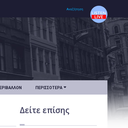
Αναζήτηση
Αρχική
Πολιτισμός
Lifestyle
Υγεία

ΕΡΙΒΆΛΛΟΝ
ΠΕΡΙΣΣΌΤΕΡΑ
Ταξίδια
Τεχνολογία
Δείτε
επίσης
Επιστήμη
Περιβάλλον