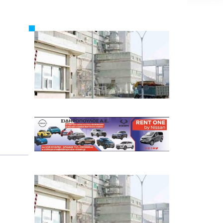
Εργασία
Ελλάδα
Κόσμος
Τοπικά
Αγροτικά
Οικονομία
Πολιτική
Αθλητικά
Αστυνομικό Δελτίο