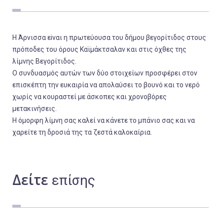
Εργασία
Ελλάδα
Η Άρνισσα εiναι η πρωτεύουσα του δήμου βεγορίτιδος στους
Κόσμος
πρόποδες του όρους Καϊμάκτσαλαν και στις όχθες της
λίμνης Βεγορίτιδος.
Τοπικά
Ο συνδυασμός αυτών των δύο στοιχείων προσφέρει στον
Αγροτικά
επισκέπτη την ευκαιρία να απολαύσει το βουνό και το νερό
Οικονομία
χωρίς να κουραστεί με άσκοπες και χρονοβόρες
μετακινήσεις.
Πολιτική
Η όμορφη λίμνη σας καλεί να κάνετε το μπάνιο σας και να
Αθλητικά
χαρείτε τη δροσιά της τα ζεστά καλοκαίρια.
Αστυνομικό Δελτίο
Δείτε
επίσης