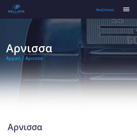
Αναζήτηση
Aρνισσα
Αρχική
/
Aρνισσα
Αρχική
Πολιτισμός
Lifestyle
Υγεία
Ταξίδια
Τεχνολογία
Επιστήμη
Aρνισσα
Περιβάλλον