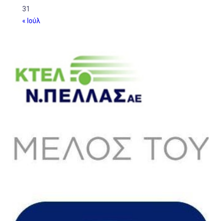
31
« Ιούλ