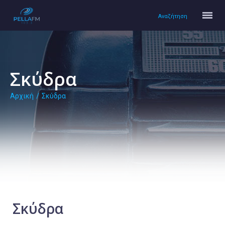
Αναζήτηση
Σκύδρα
Αρχική
/
Σκύδρα
Αρχική
Πολιτισμός
Lifestyle
Υγεία
Ταξίδια
Τεχνολογία
Επιστήμη
Σκύδρα
Περιβάλλον