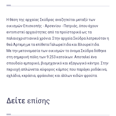
Εργασία
Ελλάδα
Η θέση της αρχαίας Σκύδρας αναζητείται μεταξύ των
Κόσμος
οικισμών Επισκοπής - Αρσενίου - Πατριάς, όπου έχουν
εντοπιστεί αρχαιότητες από τα προϊστορικά ως τα
Τοπικά
παλαιοχριστιανικά χρόνια. Στην αρχαία Σκύδρα λατρευόταν η
Αγροτικά
θεά Άρτεμη με τα επίθετα Γαλωρείτιδα και Βλουρείτιδα.
Οικονομία
Με την μετονομασία των οικισμών το όνομα Σκύδρα δόθηκε
στη σημερινή πόλη των 9.253 κατοίκων. Αποτελεί ένα
Πολιτική
σπουδαίο εμπορικό, βιομηχανικό και εξαγωγικό κέντρο. Στην
Αθλητικά
περιοχή απλώνεται εύφορος κάμπος που παράγει ροδάκινα,
αχλάδια, κεράσια, φράουλες και άλλων ειδών φρούτα.
Αστυνομικό Δελτίο
Δείτε
επίσης