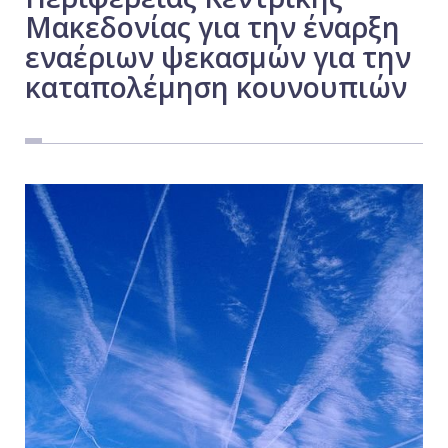
Μακεδονίας για την έναρξη
Εργασία
εναέριων ψεκασμών για την
Ελλάδα
καταπολέμηση κουνουπιών
Κόσμος
Τοπικά
Αγροτικά
Οικονομία
Πολιτική
Αθλητικά
Αστυνομικό Δελτίο