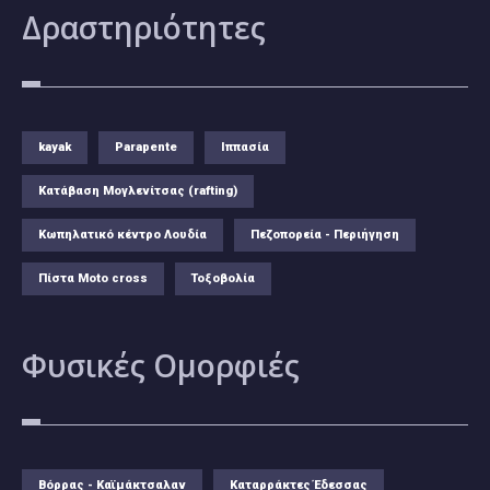
Δραστηριότητες
kayak
Parapente
Ιππασία
Κατάβαση Μογλενίτσας (rafting)
Κωπηλατικό κέντρο Λουδία
Πεζοπορεία - Περιήγηση
Πίστα Moto cross
Τοξοβολία
Φυσικές
Ομορφιές
Βόρρας - Καϊμάκτσαλαν
Καταρράκτες Έδεσσας