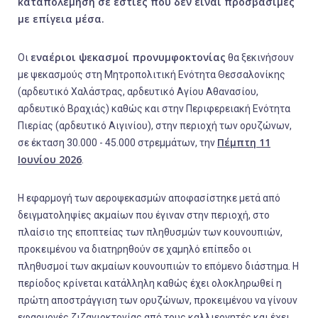
καταπολέμηση σε εστίες που δεν είναι προσβάσιμες
με επίγεια μέσα.
εναέριοι ψεκασμοί προνυμφοκτονίας
Οι
θα ξεκινήσουν
με ψεκασμούς στη Μητροπολιτική Ενότητα Θεσσαλονίκης
(αρδευτικό Χαλάστρας, αρδευτικό Αγίου Αθανασίου,
αρδευτικό Βραχιάς) καθώς και στην Περιφερειακή Ενότητα
Πιερίας (αρδευτικό Αιγινίου), στην περιοχή των ορυζώνων,
Πέμπτη 11
σε έκταση 30.000 - 45.000 στρεμμάτων, την
Ιουνίου 2026
.
Η εφαρμογή των αεροψεκασμών αποφασίστηκε μετά από
δειγματοληψίες ακμαίων που έγιναν στην περιοχή, στο
πλαίσιο της εποπτείας των πληθυσμών των κουνουπιών,
προκειμένου να διατηρηθούν σε χαμηλό επίπεδο οι
πληθυσμοί των ακμαίων κουνουπιών το επόμενο διάστημα. Η
περίοδος κρίνεται κατάλληλη καθώς έχει ολοκληρωθεί η
πρώτη αποστράγγιση των ορυζώνων, προκειμένου να γίνουν
εφαρμογές ζιζανιοκτονίας από τους καλλιεργητές και έχει