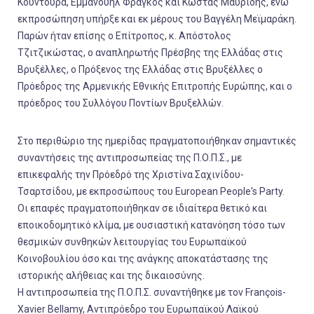
Κουντουρά, Εμμανουήλ Φράγκος και Κώστας Μαυρίδης, ενώ
εκπροσώπηση υπήρξε και εκ μέρους του Βαγγέλη Μεϊμαράκη.
Παρών ήταν επίσης ο Επίτροπος, κ. Απόστολος
Τζιτζικώστας, ο αναπληρωτής Πρέσβης της Ελλάδας στις
Βρυξέλλες, ο Πρόξενος της Ελλάδας στις Βρυξέλλες ο
Πρόεδρος της Αρμενικής Εθνικής Επιτροπής Ευρώπης, και ο
πρόεδρος του Συλλόγου Ποντίων Βρυξελλών.
Στο περιθώριο της ημερίδας πραγματοποιήθηκαν σημαντικές
συναντήσεις της αντιπροσωπείας της Π.Ο.Π.Σ., με
επικεφαλής την Πρόεδρό της Χριστίνα Σαχινίδου-
Τσαρτσίδου, με εκπροσώπους του European People's Party.
Οι επαφές πραγματοποιήθηκαν σε ιδιαίτερα θετικό και
εποικοδομητικό κλίμα, με ουσιαστική κατανόηση τόσο των
θεσμικών συνθηκών λειτουργίας του Ευρωπαϊκού
Κοινοβουλίου όσο και της ανάγκης αποκατάστασης της
ιστορικής αλήθειας και της δικαιοσύνης.
Η αντιπροσωπεία της Π.Ο.Π.Σ. συναντήθηκε με τον François-
Xavier Bellamy, Αντιπρόεδρο του Ευρωπαϊκού Λαϊκού