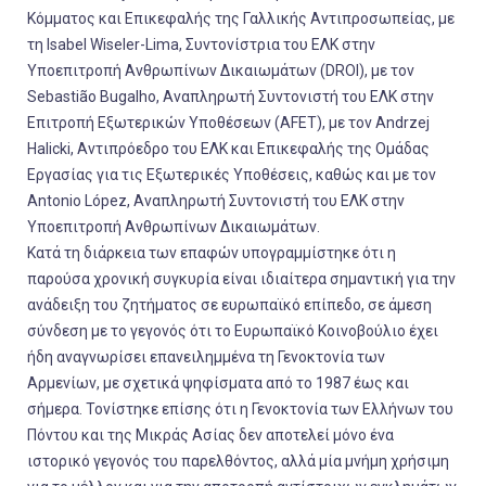
Κόμματος και Επικεφαλής της Γαλλικής Αντιπροσωπείας, με
τη Isabel Wiseler-Lima, Συντονίστρια του ΕΛΚ στην
Υποεπιτροπή Ανθρωπίνων Δικαιωμάτων (DROI), με τον
Sebastião Bugalho, Αναπληρωτή Συντονιστή του ΕΛΚ στην
Επιτροπή Εξωτερικών Υποθέσεων (AFET), με τον Andrzej
Halicki, Αντιπρόεδρο του ΕΛΚ και Επικεφαλής της Ομάδας
Εργασίας για τις Εξωτερικές Υποθέσεις, καθώς και με τον
Antonio López, Αναπληρωτή Συντονιστή του ΕΛΚ στην
Υποεπιτροπή Ανθρωπίνων Δικαιωμάτων.
Κατά τη διάρκεια των επαφών υπογραμμίστηκε ότι η
παρούσα χρονική συγκυρία είναι ιδιαίτερα σημαντική για την
ανάδειξη του ζητήματος σε ευρωπαϊκό επίπεδο, σε άμεση
σύνδεση με το γεγονός ότι το Ευρωπαϊκό Κοινοβούλιο έχει
ήδη αναγνωρίσει επανειλημμένα τη Γενοκτονία των
Αρμενίων, με σχετικά ψηφίσματα από το 1987 έως και
σήμερα. Τονίστηκε επίσης ότι η Γενοκτονία των Ελλήνων του
Πόντου και της Μικράς Ασίας δεν αποτελεί μόνο ένα
ιστορικό γεγονός του παρελθόντος, αλλά μία μνήμη χρήσιμη