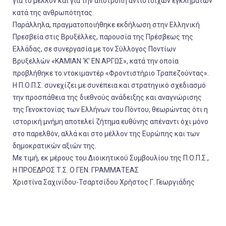
για το μέλλον και για την αποτροπή αντίστοιχων εγκλημάτων
κατά της ανθρωπότητας.
Παράλληλα, πραγματοποιήθηκε εκδήλωση στην Ελληνική
Πρεσβεία στις Βρυξέλλες, παρουσία της Πρέσβεως της
Ελλάδας, σε συνεργασία με τον Σύλλογος Ποντίων
Βρυξελλών «ΚΑΜΙΑΝ 'Κ' ΕΝ ΑΡΓΩΣ», κατά την οποία
προβλήθηκε το ντοκιμαντέρ «Φροντιστήριο Τραπεζούντας».
Η Π.Ο.Π.Σ. συνεχίζει με συνέπεια και στρατηγικό σχεδιασμό
την προσπάθεια της διεθνούς ανάδειξης και αναγνώρισης
της Γενοκτονίας των Ελλήνων του Πόντου, θεωρώντας ότι η
ιστορική μνήμη αποτελεί ζήτημα ευθύνης απέναντι όχι μόνο
στο παρελθόν, αλλά και στο μέλλον της Ευρώπης και των
δημοκρατικών αξιών της.
Με τιμή, εκ μέρους του Διοικητικού Συμβουλίου της Π.Ο.Π.Σ.,
Η ΠΡΟΕΔΡΟΣ Τ.Σ. Ο ΓΕΝ. ΓΡΑΜΜΑΤΕΑΣ
Χριστίνα Σαχινίδου-Τσαρτσίδου Χρήστος Γ. Γεωργιάδης