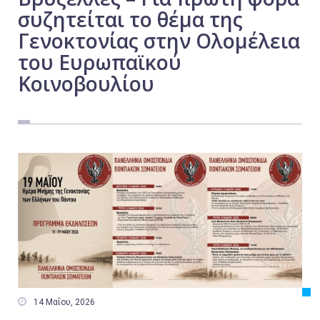
συζητείται το θέμα της
Εργασία
Γενοκτονίας στην Ολομέλεια
Ελλάδα
του Ευρωπαϊκού
Κόσμος
Κοινοβουλίου
Τοπικά
Αγροτικά
Οικονομία
Πολιτική
Αθλητικά
Αστυνομικό Δελτίο

14 Μαΐου, 2026