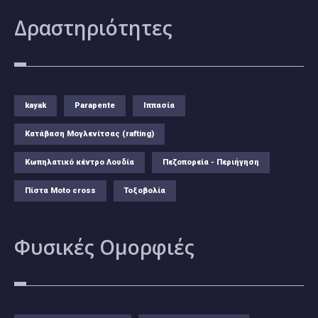
Δραστηριότητες
kayak
Parapente
Ιππασία
Κατάβαση Μογλενίτσας (rafting)
Κωπηλατικό κέντρο Λουδία
Πεζοπορεία - Περιήγηση
Πίστα Moto cross
Τοξοβολία
Φυσικές
Ομορφιές