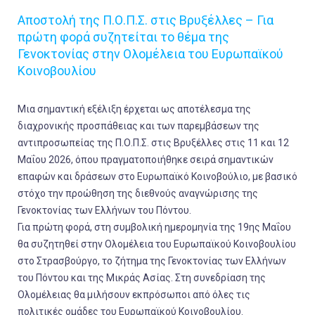
Αποστολή της Π.Ο.Π.Σ. στις Βρυξέλλες – Για
πρώτη φορά συζητείται το θέμα της
Γενοκτονίας στην Ολομέλεια του Ευρωπαϊκού
Κοινοβουλίου
Μια σημαντική εξέλιξη έρχεται ως αποτέλεσμα της
διαχρονικής προσπάθειας και των παρεμβάσεων της
αντιπροσωπείας της Π.Ο.Π.Σ. στις Βρυξέλλες στις 11 και 12
Μαΐου 2026, όπου πραγματοποιήθηκε σειρά σημαντικών
επαφών και δράσεων στο Ευρωπαϊκό Κοινοβούλιο, με βασικό
στόχο την προώθηση της διεθνούς αναγνώρισης της
Γενοκτονίας των Ελλήνων του Πόντου.
Για πρώτη φορά, στη συμβολική ημερομηνία της 19ης Μαΐου
θα συζητηθεί στην Ολομέλεια του Ευρωπαϊκού Κοινοβουλίου
στο Στρασβούργο, το ζήτημα της Γενοκτονίας των Ελλήνων
του Πόντου και της Μικράς Ασίας. Στη συνεδρίαση της
Ολομέλειας θα μιλήσουν εκπρόσωποι από όλες τις
πολιτικές ομάδες του Ευρωπαϊκού Κοινοβουλίου.