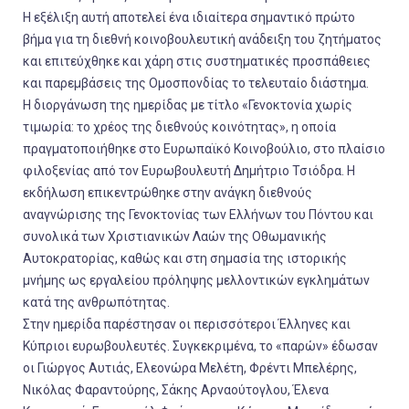
Η εξέλιξη αυτή αποτελεί ένα ιδιαίτερα σημαντικό πρώτο
βήμα για τη διεθνή κοινοβουλευτική ανάδειξη του ζητήματος
και επιτεύχθηκε και χάρη στις συστηματικές προσπάθειες
και παρεμβάσεις της Ομοσπονδίας το τελευταίο διάστημα.
Η διοργάνωση της ημερίδας με τίτλο «Γενοκτονία χωρίς
τιμωρία: το χρέος της διεθνούς κοινότητας», η οποία
πραγματοποιήθηκε στο Ευρωπαϊκό Κοινοβούλιο, στο πλαίσιο
φιλοξενίας από τον Ευρωβουλευτή Δημήτριο Τσιόδρα. Η
εκδήλωση επικεντρώθηκε στην ανάγκη διεθνούς
αναγνώρισης της Γενοκτονίας των Ελλήνων του Πόντου και
συνολικά των Χριστιανικών Λαών της Οθωμανικής
Αυτοκρατορίας, καθώς και στη σημασία της ιστορικής
μνήμης ως εργαλείου πρόληψης μελλοντικών εγκλημάτων
κατά της ανθρωπότητας.
Στην ημερίδα παρέστησαν οι περισσότεροι Έλληνες και
Κύπριοι ευρωβουλευτές. Συγκεκριμένα, το «παρών» έδωσαν
οι Γιώργος Αυτιάς, Ελεονώρα Μελέτη, Φρέντι Μπελέρης,
Νικόλας Φαραντούρης, Σάκης Αρναούτογλου, Έλενα