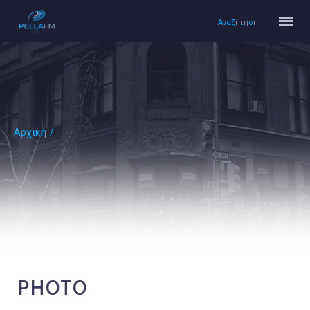
Αναζήτηση
Αρχική
/
Αρχική
Πολιτισμός
Lifestyle
Υγεία
Ταξίδια
Τεχνολογία
Επιστήμη
PHOTO
Περιβάλλον