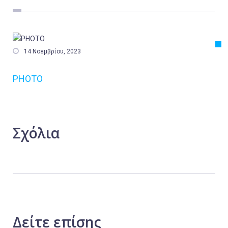
Εργασία
Ελλάδα
Κόσμος

14 Νοεμβρίου, 2023
Τοπικά
PHOTO
Αγροτικά
Οικονομία
Πολιτική
Σχόλια
Αθλητικά
Αστυνομικό Δελτίο
Δείτε
επίσης