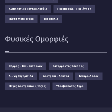
Κωπηλατικό κέντρο Λουδία
Πεζοπορεία - Περιήγηση
Πίστα Moto cross
Τοξοβολία
Φυσικές
Ομορφιές
Βόρρας - Καϊμάκτσαλαν
Καταρράκτες Έδεσσας
Λίμνη Βεγορίτιδα
Λουτράκι - Λουτρά
Μαύρο Δάσος
Πηγές Λουτρακίου (Πόζαρ)
Υδροβιότοπος Άγρα