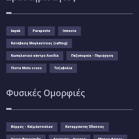
kayak
Parapente
Ιππασία
Κατάβαση Μογλενίτσας (rafting)
Κωπηλατικό κέντρο Λουδία
Πεζοπορεία - Περιήγηση
Πίστα Moto cross
Τοξοβολία
Φυσικές
Ομορφιές
Βόρρας - Καϊμάκτσαλαν
Καταρράκτες Έδεσσας