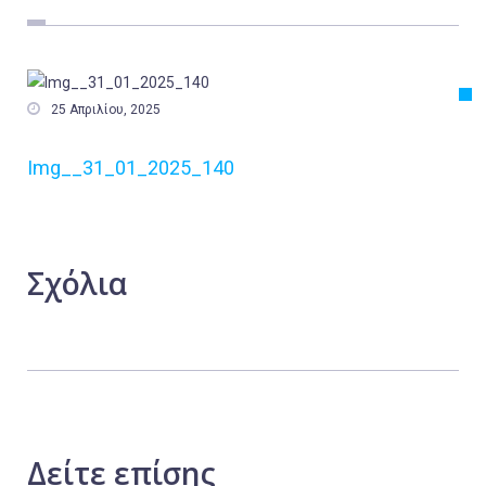
Εργασία
Ελλάδα
Κόσμος

25 Απριλίου, 2025
Τοπικά
Img__31_01_2025_140
Αγροτικά
Οικονομία
Πολιτική
Σχόλια
Αθλητικά
Αστυνομικό Δελτίο
Δείτε
επίσης