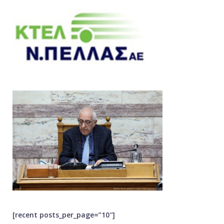
[recent posts_per_page=”10″]