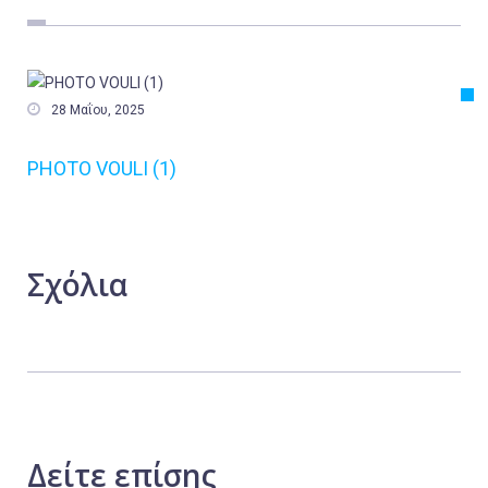
Εργασία
Ελλάδα
Κόσμος

28 Μαΐου, 2025
Τοπικά
PHOTO VOULI (1)
Αγροτικά
Οικονομία
Πολιτική
Σχόλια
Αθλητικά
Αστυνομικό Δελτίο
Δείτε
επίσης