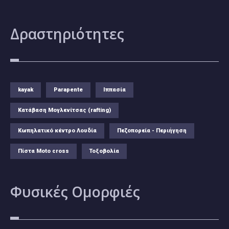
Δραστηριότητες
kayak
Parapente
Ιππασία
Κατάβαση Μογλενίτσας (rafting)
Κωπηλατικό κέντρο Λουδία
Πεζοπορεία - Περιήγηση
Πίστα Moto cross
Τοξοβολία
Φυσικές
Ομορφιές