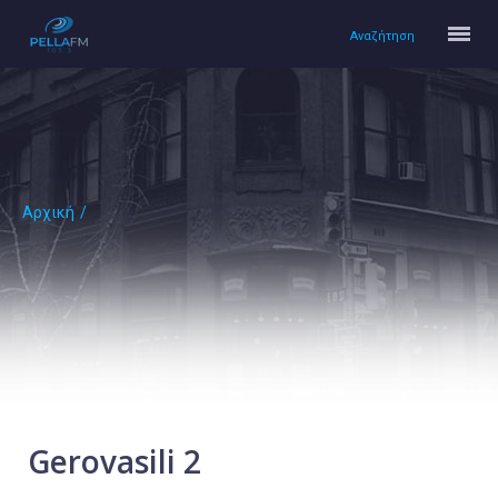
Αναζήτηση
Αρχική
/
Αρχική
Πολιτισμός
Lifestyle
Υγεία
Ταξίδια
Τεχνολογία
Επιστήμη
Gerovasili 2
Περιβάλλον