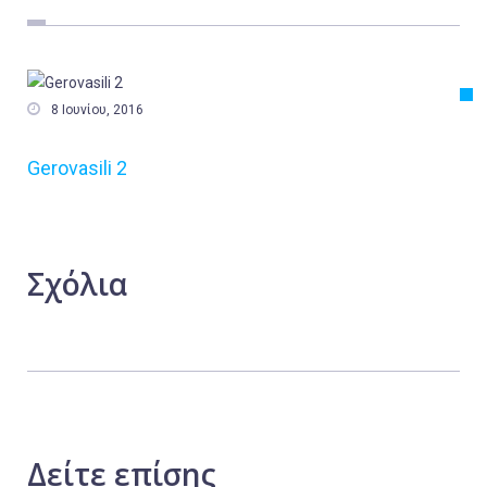
Εργασία
Ελλάδα
Κόσμος

8 Ιουνίου, 2016
Τοπικά
Gerovasili 2
Αγροτικά
Οικονομία
Πολιτική
Σχόλια
Αθλητικά
Αστυνομικό Δελτίο
Δείτε
επίσης