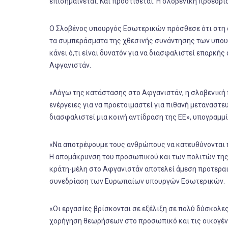
επισημαίνεται. Και προστίθεται: Η σλοβενική προεδρ
Ο Σλοβένος υπουργός Εσωτερικών πρόσθεσε ότι στη 
τα συμπεράσματα της χθεσινής συνάντησης των υπουρ
κάνει ό,τι είναι δυνατόν για να διασφαλιστεί επαρκή
Αφγανιστάν.
«Λόγω της κατάστασης στο Αφγανιστάν, η σλοβενική π
ενέργειες για να προετοιμαστεί για πιθανή μεταναστευ
διασφαλιστεί μια κοινή αντίδραση της ΕΕ», υπογραμμί
«Να αποτρέψουμε τους ανθρώπους να κατευθύνονται
Η απομάκρυνση του προσωπικού και των πολιτών της Ε
κράτη-μέλη στο Αφγανιστάν αποτελεί άμεση προτεραι
συνεδρίαση των Ευρωπαίων υπουργών Εσωτερικών.
«Οι εργασίες βρίσκονται σε εξέλιξη σε πολύ δύσκολε
χορήγηση θεωρήσεων στο προσωπικό και τις οικογέν