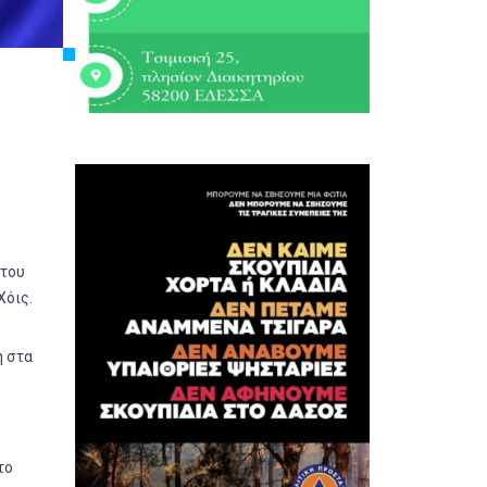
 του
Χόις.
η στα
το