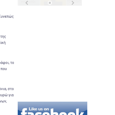
 Συνεπώς
 της
αϊκή
άφοι, το
 που
νια, στο
ευρώ για
νων,