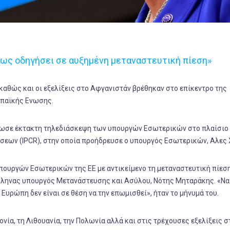
σως οδηγήσει σε αυξημένη μεταναστευτική πίεση»
 καθώς και οι εξελίξεις στο Αφγανιστάν βρέθηκαν στο επίκεντρο της
παϊκής Ενωσης.
άνωσε έκτακτη τηλεδιάσκεψη των υπουργών Εσωτερικών στο πλαίσιο
ίσεων (IPCR), στην οποία προήδρευσε ο υπουργός Εσωτερικών, Αλες 
υπουργών Εσωτερικών της ΕΕ με αντικείμενο τη μεταναστευτική πίεσ
Ελληνας υπουργός Μετανάστευσης και Ασύλου, Νότης Μηταράκης. «Να
Ευρώπη δεν είναι σε θέση να την επωμισθεί», ήταν το μήνυμά του.
ία, τη Λιθουανία, την Πολωνία αλλά και στις τρέχουσες εξελίξεις σ