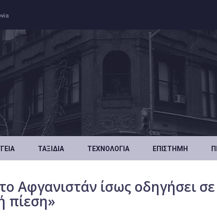
ωνία
ΥΓΕΊΑ
ΤΑΞΊΔΙΑ
ΤΕΧΝΟΛΟΓΊΑ
ΕΠΙΣΤΉΜΗ
Π
στο Αφγανιστάν ίσως οδηγήσει σε
ή πίεση»