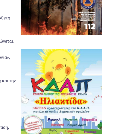
σθετη
ώνεται.
νία»,
 και την
ταση,