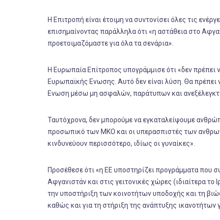
Η Επιτροπή είναι έτοιμη να συντονίσει όλες τις ενέργε
επισημαίνοντας παράλληλα ότι «η αστάθεια στο Αφγαν
προετοιμαζόμαστε για όλα τα σενάρια».
Η Ευρωπαία Επίτροπος υπογράμμισε ότι «δεν πρέπει 
Ευρωπαϊκής Ενωσης. Αυτό δεν είναι λύση. Θα πρέπει
Ενωση μέσω μη ασφαλών, παράτυπων και ανεξέλεγκτ
Ταυτόχρονα, δεν μπορούμε να εγκαταλείψουμε ανθρώπ
προσωπικό των ΜΚΟ και οι υπερασπιστές των ανθρω
κινδυνεύουν περισσότερο, ιδίως οι γυναίκες».
Προσέθεσε ότι «η ΕΕ υποστηρίζει προγράμματα που σ
Αφγανιστάν και στις γειτονικές χώρες (ιδιαίτερα το 
την υποστήριξη των κοινοτήτων υποδοχής και τη βι
καθώς και για τη στήριξη της ανάπτυξης ικανοτήτων γ