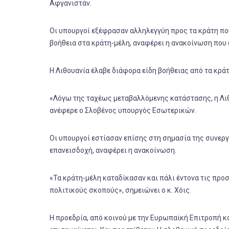
Αφγανιστάν.
Οι υπουργοί εξέφρασαν αλληλεγγύη προς τα κράτη που
βοήθεια στα κράτη-μέλη, αναφέρει η ανακοίνωση που 
Η Λιθουανία έλαβε διάφορα είδη βοήθειας από τα κράτ
«Λόγω της ταχέως μεταβαλλόμενης κατάστασης, η Λιθο
ανέφερε ο Σλοβένος υπουργός Εσωτερικών.
Οι υπουργοί εστίασαν επίσης στη σημασία της συνερ
επανεισδοχή, αναφέρει η ανακοίνωση.
«Τα κράτη-μέλη καταδίκασαν και πάλι έντονα τις πρ
πολιτικούς σκοπούς», σημειώνει ο κ. Χόις.
Η προεδρία, από κοινού με την Ευρωπαϊκή Επιτροπή κ