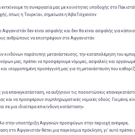
 εντείνουμε τη συνεργασία μας με κοινότητες υποδοχής στο Πακιστάν,
χής, όπως η Τουρκία», σημείωσε η Ιλβα Γιόχανσον.
ο Αφγανιστάν δεν είναι ασφαλής και δεν θα είναι ασφαλής για κάποιο
τους ανθρώπους να επιστρέψουν στο Αφγανιστάν.
των κινδύνων παράτυπης μετανάστευσης, την καταπολέμηση του εμπο
νόρων μας, πρέπει να προσφέρουμε νόμιμες, ασφαλείς και οργανωμ
ή και ισορροπημένη προσέγγισή μας για τη μετανάστευση που καθορίζ
υς για επανεγκατάσταση, να αυξήσουν τις ποσοστώσεις επανεγκατάστ
ς και να προσφέρουν συμπληρωματικές νομικές οδούς. Για μένα, είν
αι σε μια ιδιαίτερα επικίνδυνη κατάσταση».
 ρόλο στην υποστήριξη Αφγανών προσφύγων στην περιοχή ανέφερε,
ση στο Αφγανιστάν θέτει μια παγκόσμια πρόκληση, γι' αυτό πρέπει 