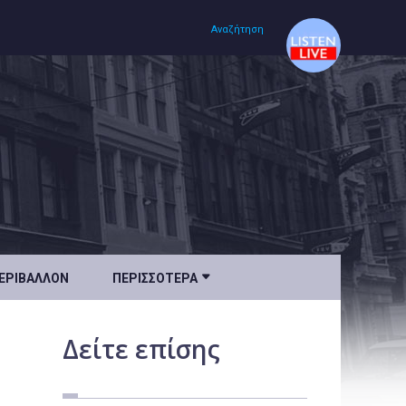
Αναζήτηση
Αρχική
Πολιτισμός
Lifestyle
Υγεία

ΕΡΙΒΆΛΛΟΝ
ΠΕΡΙΣΣΌΤΕΡΑ
Ταξίδια
Τεχνολογία
Δείτε
επίσης
Επιστήμη
Περιβάλλον