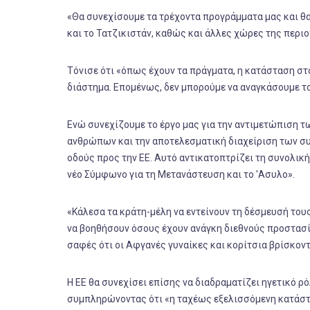
«Θα συνεχίσουμε τα τρέχοντα προγράμματα μας και θα
και το Τατζικιστάν, καθώς και άλλες χώρες της περιο
Τόνισε ότι «όπως έχουν τα πράγματα, η κατάσταση στ
διάστημα. Επομένως, δεν μπορούμε να αναγκάσουμε 
Ενώ συνεχίζουμε το έργο μας για την αντιμετώπιση 
ανθρώπων και την αποτελεσματική διαχείριση των συ
οδούς προς την ΕΕ. Αυτό αντικατοπτρίζει τη συνολικ
νέο Σύμφωνο για τη Μετανάστευση και το 'Ασυλο».
«Κάλεσα τα κράτη-μέλη να εντείνουν τη δέσμευσή το
να βοηθήσουν όσους έχουν ανάγκη διεθνούς προστασία
σαφές ότι οι Αφγανές γυναίκες και κορίτσια βρίσκοντ
Η ΕΕ θα συνεχίσει επίσης να διαδραματίζει ηγετικό
συμπληρώνοντας ότι «η ταχέως εξελισσόμενη κατάστα