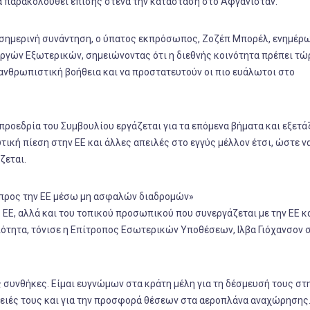
ία παρακολουθεί επίσης στενά την κατάσταση στο Αφγανιστάν.
σημερινή συνάντηση, ο ύπατος εκπρόσωπος, Ζοζέπ Μπορέλ, ενημέρω
γών Εξωτερικών, σημειώνοντας ότι η διεθνής κοινότητα πρέπει τώ
ς ανθρωπιστική βοήθεια και να προστατευτούν οι πιο ευάλωτοι στο
ροεδρία του Συμβουλίου εργάζεται για τα επόμενα βήματα και εξετά
τική πίεση στην ΕΕ και άλλες απειλές στο εγγύς μέλλον έτσι, ώστε ν
ζεται.
 προς την ΕΕ μέσω μη ασφαλών διαδρομών»
Ε, αλλά και του τοπικού προσωπικού που συνεργάζεται με την ΕΕ κα
ότητα, τόνισε η Επίτροπος Εσωτερικών Υποθέσεων, Ιλβα Γιόχανσον 
ς συνθήκες. Είμαι ευγνώμων στα κράτη μέλη για τη δέσμευσή τους στ
ειές τους και για την προσφορά θέσεων στα αεροπλάνα αναχώρησης