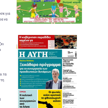
σε για
ρα να
ζει
α
ι τα
στη
η
.