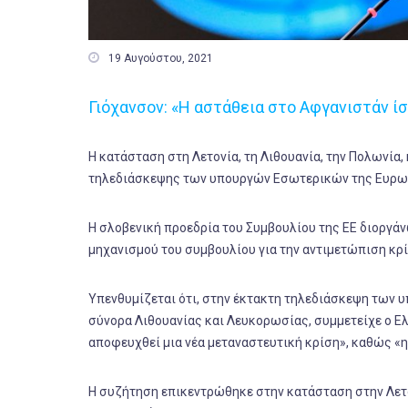

19 Αυγούστου, 2021
Γιόχανσον: «Η αστάθεια στο Αφγανιστάν ί
Η κατάσταση στη Λετονία, τη Λιθουανία, την Πολωνία,
τηλεδιάσκεψης των υπουργών Εσωτερικών της Ευρω
H σλοβενική προεδρία του Συμβουλίου της ΕΕ διοργ
μηχανισμού του συμβουλίου για την αντιμετώπιση κρ
Υπενθυμίζεται ότι, στην έκτακτη τηλεδιάσκεψη των 
σύνορα Λιθουανίας και Λευκορωσίας, συμμετείχε ο 
αποφευχθεί μια νέα μεταναστευτική κρίση», καθώς «η 
Η συζήτηση επικεντρώθηκε στην κατάσταση στην Λετον