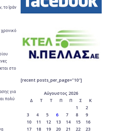
 το Ιράν
 χρονικό
ρίου
ένες
εται στο
[recent posts_per_page=”10″]
ασης για
Αύγουστος 2026
αι πολύ
Δ
Τ
Τ
Π
Π
Σ
Κ
1
2
3
4
5
6
7
8
9
10
11
12
13
14
15
16
17
18
19
20
21
22
23
να