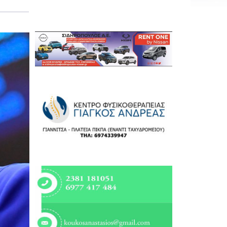
Εργασία
Ελλάδα
Κόσμος
Τοπικά
Αγροτικά
Οικονομία
Πολιτική
Αθλητικά
Αστυνομικό Δελτίο