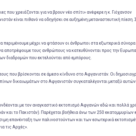
ιες που χρειάζονται για να βρουν νέο σπίτι» ανέφερε η κ. Γιόχανσον
ιστάν είναι πιθανό να οδηγήσει σε αυξημένη μεταναστευτική πίεση.
να περιμένουμε μέχρι να φτάσουν οι άνθρωποι στα εξωτερικά σύνορα
 να αποτρέψουμε τους ανθρώπους να κατευθύνονται προς την Ευρωπ
ων διαδρομών που εκτελούνται από εμπόρους.
ους που βρίσκονται σε άμεσο κίνδυνο στο Αφγανιστάν. Οι δημοσιογρ
πίνων δικαιωμάτων στο Αφγανιστάν συγκαταλέγονται μεταξύ αυτών
υνδέονται με τον αναγκαστικό εκτοπισμό Αφγανών εδώ και πολλά χρό
Ιράν και το Πακιστάν). Παρέχεται βοήθεια άνω των 250 εκατομμυρίων 
ώσιμη επανένταξη των παλινοστούντων και των εσωτερικά εκτοπισμέ
ια τις Αρχές».