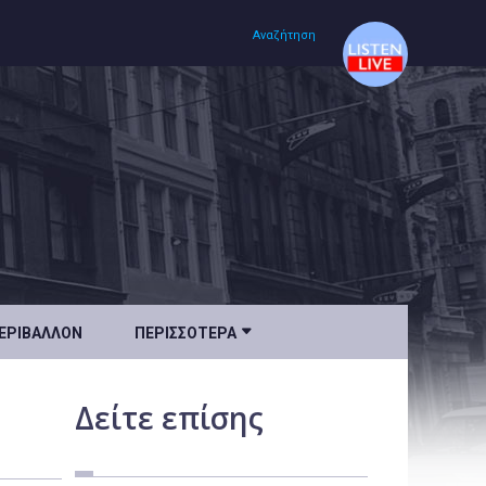
Αναζήτηση
Αρχική
Πολιτισμός
Lifestyle
Υγεία

ΕΡΙΒΆΛΛΟΝ
ΠΕΡΙΣΣΌΤΕΡΑ
Ταξίδια
Τεχνολογία
Δείτε
επίσης
Επιστήμη
Περιβάλλον