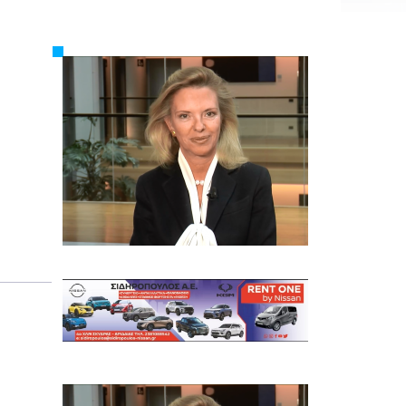
Εργασία
Ελλάδα
Κόσμος
Τοπικά
Αγροτικά
Οικονομία
Πολιτική
Αθλητικά
Αστυνομικό Δελτίο