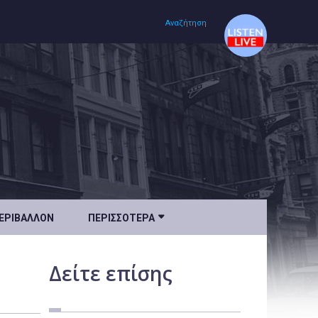
Αναζήτηση
Αρχική
Πολιτισμός
Lifestyle
Υγεία

ΕΡΙΒΆΛΛΟΝ
ΠΕΡΙΣΣΌΤΕΡΑ
Ταξίδια
Τεχνολογία
Δείτε
επίσης
Επιστήμη
Περιβάλλον