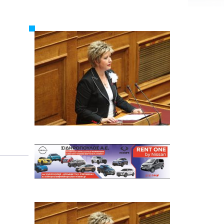
Εργασία
Ελλάδα
Κόσμος
Τοπικά
Αγροτικά
Οικονομία
Πολιτική
Αθλητικά
Αστυνομικό Δελτίο