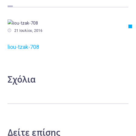
Εργασία
Ελλάδα
Κόσμος

21 Ιουλίου, 2016
Τοπικά
liou-tzak-708
Αγροτικά
Οικονομία
Πολιτική
Σχόλια
Αθλητικά
Αστυνομικό Δελτίο
Δείτε
επίσης