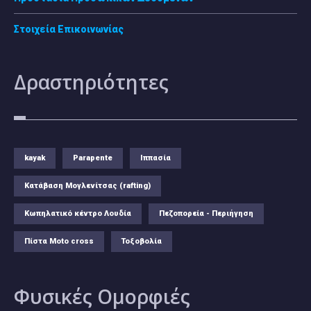
Στοιχεία Επικοινωνίας
Δραστηριότητες
kayak
Parapente
Ιππασία
Κατάβαση Μογλενίτσας (rafting)
Κωπηλατικό κέντρο Λουδία
Πεζοπορεία - Περιήγηση
Πίστα Moto cross
Τοξοβολία
Φυσικές
Ομορφιές