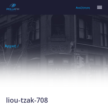
Αναζήτηση
Αρχική
/
Αρχική
Πολιτισμός
Lifestyle
Υγεία
Ταξίδια
Τεχνολογία
Επιστήμη
liou-tzak-708
Περιβάλλον