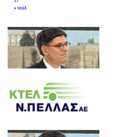
31
« Ιούλ