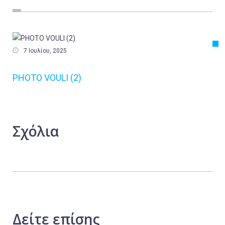
Εργασία
Ελλάδα
Κόσμος

7 Ιουλίου, 2025
Τοπικά
PHOTO VOULI (2)
Αγροτικά
Οικονομία
Πολιτική
Σχόλια
Αθλητικά
Αστυνομικό Δελτίο
Δείτε
επίσης