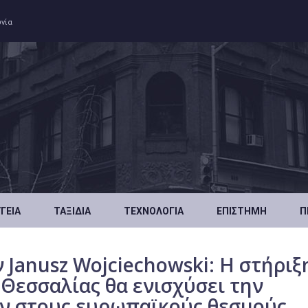
ωνία
ΥΓΕΊΑ
ΤΑΞΊΔΙΑ
ΤΕΧΝΟΛΟΓΊΑ
ΕΠΙΣΤΉΜΗ
Π
 Janusz Wojciechowski: Η στήριξ
 Θεσσαλίας θα ενισχύσει την
ν στους ευρωπαϊκούς θεσμούς