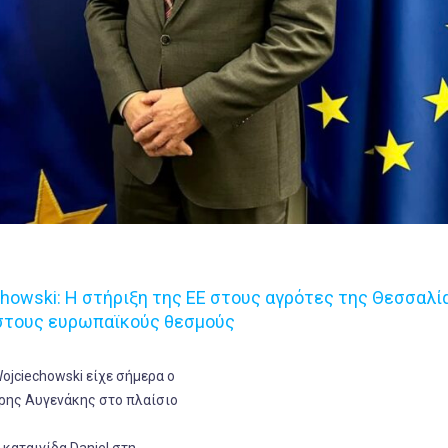
owski: Η στήριξη της ΕΕ στους αγρότες της Θεσσαλί
 στους ευρωπαϊκούς θεσμούς
ojciechowski είχε σήμερα ο
ρης Αυγενάκης στο πλαίσιο