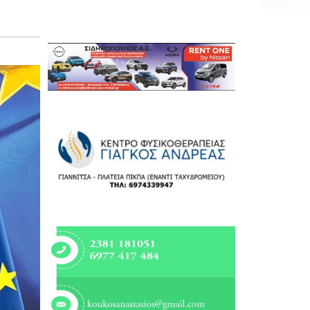
Εργασία
Ελλάδα
Κόσμος
Τοπικά
Αγροτικά
Οικονομία
Πολιτική
Αθλητικά
Αστυνομικό Δελτίο