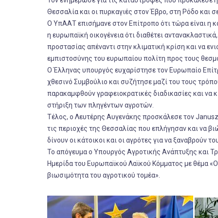
Τον ενημέρωσε για τις καταστροφές που προκάλεσε η 
Θεσσαλία και οι πυρκαγιές στον Έβρο, στη Ρόδο και σ
Ο ΥπΑΑΤ επισήμανε στον Επίτροπο ότι τώρα είναι η κα
η ευρωπαϊκή οικογένεια ότι διαθέτει αντανακλαστικά, 
προστασίας απέναντι στην κλιματική κρίση και να ενι
εμπιστοσύνης του ευρωπαίου πολίτη προς τους θεσμ
Ο Έλληνας υπουργός ευχαρίστησε τον Ευρωπαίο Επίτρ
χθεσινό Συμβούλιο και συζήτησε μαζί του τους τρόπο
παρακαμφθούν γραφειοκρατικές διαδικασίες και να κ
στήριξη των πληγέντων αγροτών.
Τέλος, ο Λευτέρης Αυγενάκης προσκάλεσε τον Janusz
τις περιοχές της Θεσσαλίας που επλήγησαν και να βι
δίνουν οι κάτοικοι και οι αγρότες για να ξαναβρούν τ
Το απόγευμα ο Υπουργός Αγροτικής Ανάπτυξης και Τρ
Ημερίδα του Ευρωπαϊκού Λαϊκού Κόμματος με θέμα «Ο
βιωσιμότητα του αγροτικού τομέα».