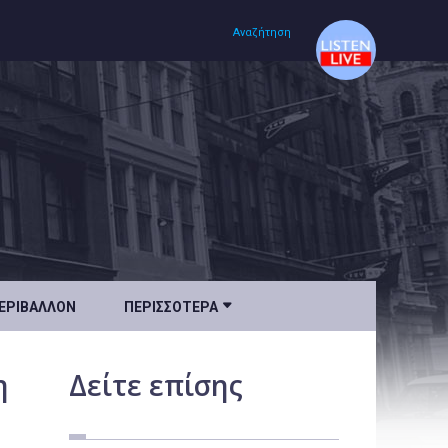
Αναζήτηση
Αρχική
Πολιτισμός
Lifestyle
Υγεία

ΕΡΙΒΆΛΛΟΝ
ΠΕΡΙΣΣΌΤΕΡΑ
Ταξίδια
Τεχνολογία
η
Δείτε
επίσης
Επιστήμη
Περιβάλλον