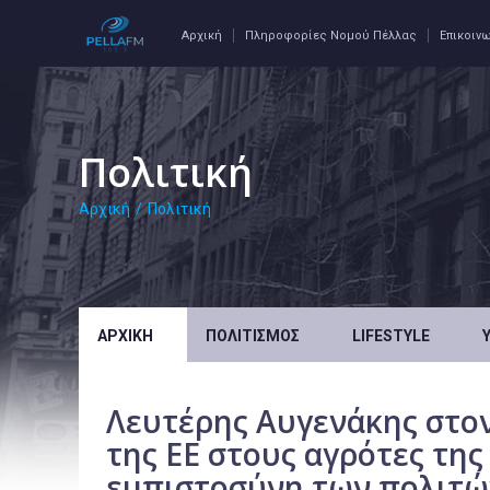
Αρχική
Πληροφορίες Νομού Πέλλας
Επικοιν
Πολιτική
Αρχική
/
Πολιτική
ΑΡΧΙΚΉ
ΠΟΛΙΤΙΣΜΌΣ
LIFESTYLE
Λευτέρης Αυγενάκης στον
της ΕΕ στους αγρότες της
εμπιστοσύνη των πολιτώ