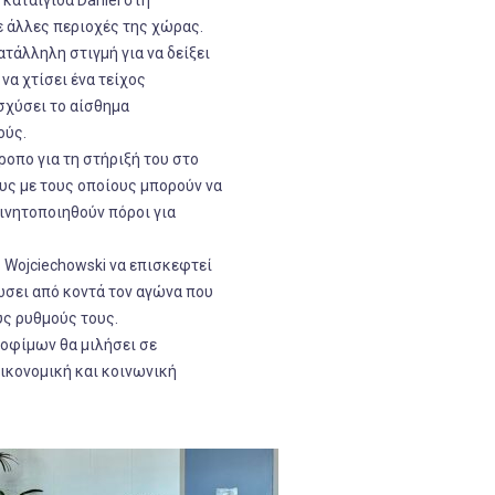
καταιγίδα Daniel στη
ε άλλες περιοχές της χώρας.
τάλληλη στιγμή για να δείξει
να χτίσει ένα τείχος
σχύσει το αίσθημα
ούς.
οπο για τη στήριξή του στο
υς με τους οποίους μπορούν να
ινητοποιηθούν πόροι για
 Wojciechowski να επισκεφτεί
ώσει από κοντά τον αγώνα που
ους ρυθμούς τους.
οφίμων θα μιλήσει σε
ικονομική και κοινωνική