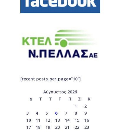
[recent posts_per_page=”10″]
Αύγουστος 2026
Δ
Τ
Τ
Π
Π
Σ
Κ
1
2
3
4
5
6
7
8
9
10
11
12
13
14
15
16
17
18
19
20
21
22
23