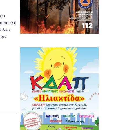
,τι
 αιρετική
 φίλων
ντας