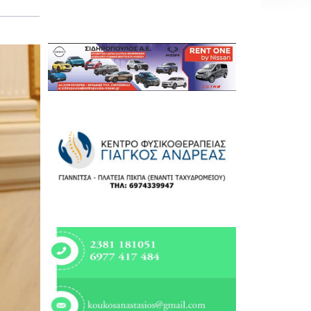
Εργασία
Ελλάδα
Κόσμος
Τοπικά
Αγροτικά
Οικονομία
Πολιτική
Αθλητικά
Αστυνομικό Δελτίο