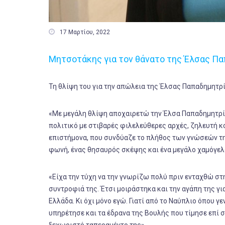

17 Μαρτίου, 2022
Μητσοτάκης για τον θάνατο της Έλσας Πα
Τη θλίψη του για την απώλεια της Έλσας Παπαδημητ
«Με μεγάλη θλίψη αποχαιρετώ την Έλσα Παπαδημητρίο
πολιτικό με στιβαρές φιλελεύθερες αρχές, ζηλευτή κ
επιστήμονα, που συνδύαζε το πλήθος των γνώσεών τη
φωνή, ένας θησαυρός σκέψης και ένα μεγάλο χαμόγελ
«Είχα την τύχη να την γνωρίζω πολύ πριν ενταχθώ σ
συντροφιά της. Έτσι μοιράστηκα και την αγάπη της γι
Ελλάδα. Κι όχι μόνο εγώ. Γιατί από το Ναύπλιο όπου γ
υπηρέτησε και τα έδρανα της Βουλής που τίμησε επί σχ