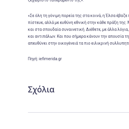
ξεχωριστό ταπεραμέντο της».
«Σε όλη τη γόνιμη πορεία της στα κοινά, η Έλσα έβαζ
πίστευε, αλλά με ευθύνη εθνική στην κάθε πράξη της. 
και στα σπουδαία συναινετική. Διέθετε, με άλλα λόγια
και αντιπάλων. Και που σήμερα κάνουν την απουσία τ
απευθύνει στην οικογένειά τα πιο ειλικρινή συλλυπητ
Πηγή: iefimerida.gr
Σχόλια