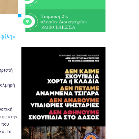
 φίλη»
ωριστή
τολμηρή
υστική
 της στην
ς που
και το