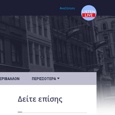
Αναζήτηση
Αρχική
Πολιτισμός
Lifestyle
Υγεία

ΕΡΙΒΆΛΛΟΝ
ΠΕΡΙΣΣΌΤΕΡΑ
Ταξίδια
Τεχνολογία
Δείτε
επίσης
Επιστήμη
Περιβάλλον