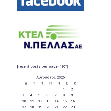
[recent posts_per_page=”10″]
Αύγουστος 2026
Δ
Τ
Τ
Π
Π
Σ
Κ
1
2
3
4
5
6
7
8
9
10
11
12
13
14
15
16
17
18
19
20
21
22
23