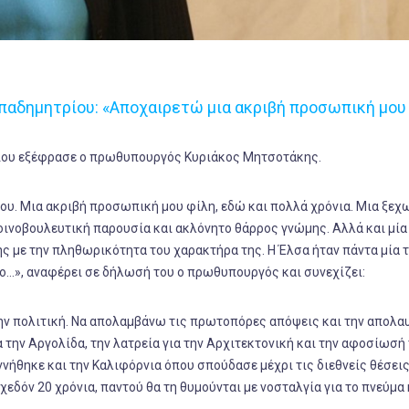
παδημητρίου: «Αποχαιρετώ μια ακριβή προσωπική μου
ρίου εξέφρασε ο πρωθυπουργός Κυριάκος Μητσοτάκης.
υ. Μια ακριβή προσωπική μου φίλη, εδώ και πολλά χρόνια. Μια ξεχ
οινοβουλευτική παρουσία και ακλόνητο θάρρος γνώμης. Αλλά και μία
ς με την πληθωρικότητα του χαρακτήρα της. Η Έλσα ήταν πάντα μία 
ο…», αναφέρει σε δήλωσή του ο πρωθυπουργός και συνεχίζει:
την πολιτική. Να απολαμβάνω τις πρωτοπόρες απόψεις και την απολα
α την Αργολίδα, την λατρεία για την Αρχιτεκτονική και την αφοσίωσή
εννήθηκε και την Καλιφόρνια όπου σπούδασε μέχρι τις διεθνείς θέσει
εδόν 20 χρόνια, παντού θα τη θυμούνται με νοσταλγία για το πνεύμα 