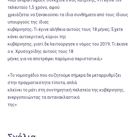
«Και αναρωτιέμαι», συνέχισε ο κος Κατρίνης, «τι έγινε τον
τελευταίο 1,5 χρόνο, αφού
χρειάζεται να ξανακούσει τα ίδια συνθήματα από τους ίδιους
υπουργούς της ίδιας
κυβέρνησης; Τι έγινε αλήθεια αυτούς τους 18 μήνες; Έχετε
κάνει αυτοκριτική, κύριοι της
κυβέρνησης, γιατί δε λειτούργησε ο νόμος του 2019; Τι έκανε
ο κ. Χρυσοχοϊδης αυτούς τους 18
μήνες για να αποτρέψει παρόμοια περιστατικά;»
«Το νομοσχέδιο που συζητούμε σήμερα δε μεταρρυθμίζει
στην πραγματικότητα τίποτα, απλά
κλείνει το μάτι στη συντηρητική πελατεία της κυβέρνησης,
ενεργοποιώντας τα αντανακλαστικά
της».