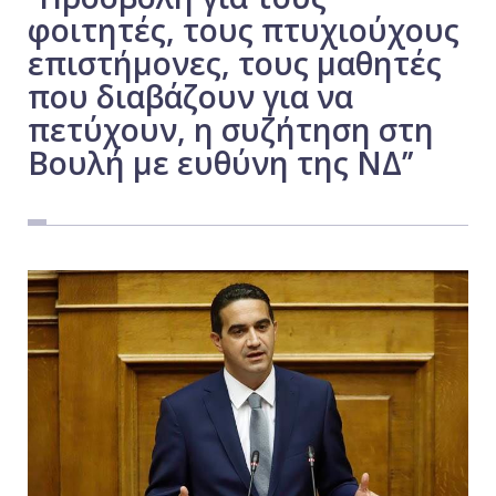
φοιτητές, τους πτυχιούχους
Εργασία
επιστήμονες, τους μαθητές
Ελλάδα
που διαβάζουν για να
Κόσμος
πετύχουν, η συζήτηση στη
Τοπικά
Βουλή με ευθύνη της ΝΔ’’
Αγροτικά
Οικονομία
Πολιτική
Αθλητικά
Αστυνομικό Δελτίο