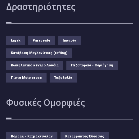
Δραστηριότητες
kayak
Parapente
Ιππασία
Κατάβαση Μογλενίτσας (rafting)
Κωπηλατικό κέντρο Λουδία
Πεζοπορεία - Περιήγηση
Πίστα Moto cross
Τοξοβολία
Φυσικές
Ομορφιές
Βόρρας - Καϊμάκτσαλαν
Καταρράκτες Έδεσσας