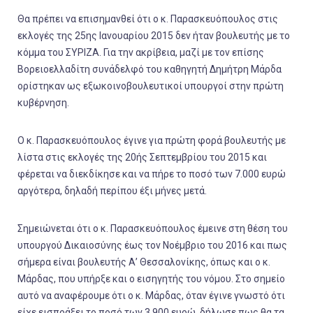
Θα πρέπει να επισημανθεί ότι ο κ. Παρασκευόπουλος στις
εκλογές της 25ης Ιανουαρίου 2015 δεν ήταν βουλευτής με το
κόμμα του ΣΥΡΙΖΑ. Για την ακρίβεια, μαζί με τον επίσης
Βορειοελλαδίτη συνάδελφό του καθηγητή Δημήτρη Μάρδα
ορίστηκαν ως εξωκοινοβουλευτικοί υπουργοί στην πρώτη
κυβέρνηση.
Ο κ. Παρασκευόπουλος έγινε για πρώτη φορά βουλευτής με
λίστα στις εκλογές της 20ής Σεπτεμβρίου του 2015 και
φέρεται να διεκδίκησε και να πήρε το ποσό των 7.000 ευρώ
αργότερα, δηλαδή περίπου έξι μήνες μετά.
Σημειώνεται ότι ο κ. Παρασκευόπουλος έμεινε στη θέση του
υπουργού Δικαιοσύνης έως τον Νοέμβριο του 2016 και πως
σήμερα είναι βουλευτής Α’ Θεσσαλονίκης, όπως και ο κ.
Μάρδας, που υπήρξε και ο εισηγητής του νόμου. Στο σημείο
αυτό να αναφέρουμε ότι ο κ. Μάρδας, όταν έγινε γνωστό ότι
είχε εισπράξει το ποσό των 3.900 ευρώ, δήλωσε πως θα τα