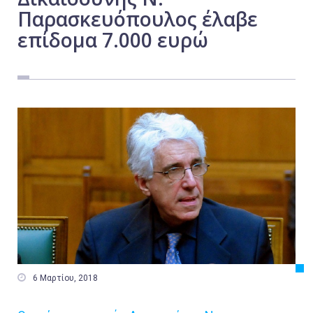
Παρασκευόπουλος έλαβε
Εργασία
επίδομα 7.000 ευρώ
Ελλάδα
Κόσμος
Τοπικά
Αγροτικά
Οικονομία
Πολιτική
Αθλητικά
Αστυνομικό Δελτίο

6 Μαρτίου, 2018