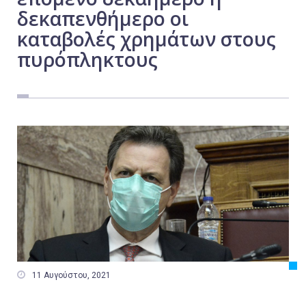
δεκαπενθήμερο οι
Εργασία
καταβολές χρημάτων στους
Ελλάδα
πυρόπληκτους
Κόσμος
Τοπικά
Αγροτικά
Οικονομία
Πολιτική
Αθλητικά
Αστυνομικό Δελτίο

11 Αυγούστου, 2021