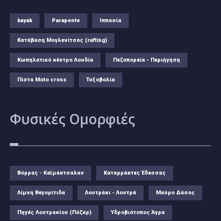
kayak
Parapente
Ιππασία
Κατάβαση Μογλενίτσας (rafting)
Κωπηλατικό κέντρο Λουδία
Πεζοπορεία - Περιήγηση
Πίστα Moto cross
Τοξοβολία
Φυσικές
Ομορφιές
Βόρρας - Καϊμάκτσαλαν
Καταρράκτες Έδεσσας
Λίμνη Βεγορίτιδα
Λουτράκι - Λουτρά
Μαύρο Δάσος
Πηγές Λουτρακίου (Πόζαρ)
Υδροβιότοπος Άγρα