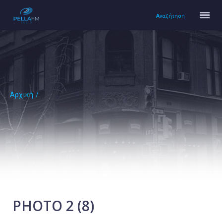
Αναζήτηση
Αρχική
/
Αρχική
Πολιτισμός
Lifestyle
Υγεία
Ταξίδια
Τεχνολογία
Επιστήμη
PHOTO 2 (8)
Περιβάλλον