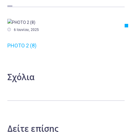
Εργασία
Ελλάδα
Κόσμος

6 Ιουνίου, 2025
Τοπικά
PHOTO 2 (8)
Αγροτικά
Οικονομία
Πολιτική
Σχόλια
Αθλητικά
Αστυνομικό Δελτίο
Δείτε
επίσης