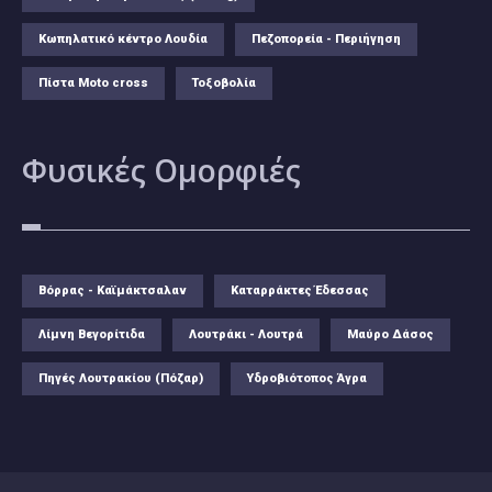
Κωπηλατικό κέντρο Λουδία
Πεζοπορεία - Περιήγηση
Πίστα Moto cross
Τοξοβολία
Φυσικές
Ομορφιές
Βόρρας - Καϊμάκτσαλαν
Καταρράκτες Έδεσσας
Λίμνη Βεγορίτιδα
Λουτράκι - Λουτρά
Μαύρο Δάσος
Πηγές Λουτρακίου (Πόζαρ)
Υδροβιότοπος Άγρα