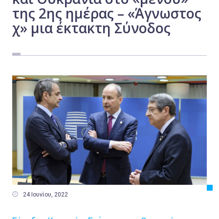
της 2ης ημέρας – «Άγνωστος
Εργασία
χ» μια έκτακτη Σύνοδος
Ελλάδα
Κόσμος
Τοπικά
Αγροτικά
Οικονομία
Πολιτική
Αθλητικά
Αστυνομικό Δελτίο

24 Ιουνίου, 2022