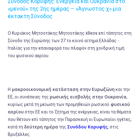
Σύνοδος Κορυφής: Ενέργεια και Ουκρανία στο
«μενού» της 2ης ημέρας – «Άγνωστος χ» μια
έκτακτη Σύνοδος
Ο Κυριάκος Μητσοτάκης Μητσοτάκης έθεσε επί τάπητος στη
Σύνοδο της Ευρώπης των 27 το κοινό αίτημα Ελλάδας -
Ιταλίας για την επαναφορά του πλαφόν στη χονδρική τιμή
του φυσικού αερίου.
μακροοικονομική κατάσταση στην Ευρωζώνη
H
και την
ρωσικής εισβολής στην Ουκρανία
ΕΕ, οι συνέπειες της
,
φυσικού
κυρίως μετά τη μείωση των προμηθειών ρωσικού
αερίου
στην ΕΕ και το ζήτημα της ενέργειας, είναι τα θέματα
που θέτουν επί τάπητος την Παρασκευή οι Ευρωπαίοι ηγέτες,
δεύτερη ημέρα
Συνόδου Κορυφής
κατά τη
της
, στις
Βρυξέλλες.