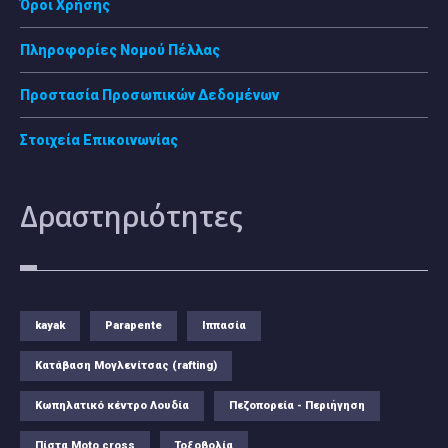
Όροι Χρήσης
Πληροφορίες Νομού Πέλλας
Προστασία Προσωπικών Δεδομένων
Στοιχεία Επικοινωνίας
Δραστηριότητες
kayak
Parapente
Ιππασία
Κατάβαση Μογλενίτσας (rafting)
Κωπηλατικό κέντρο Λουδία
Πεζοπορεία - Περιήγηση
Πίστα Moto cross
Τοξοβολία