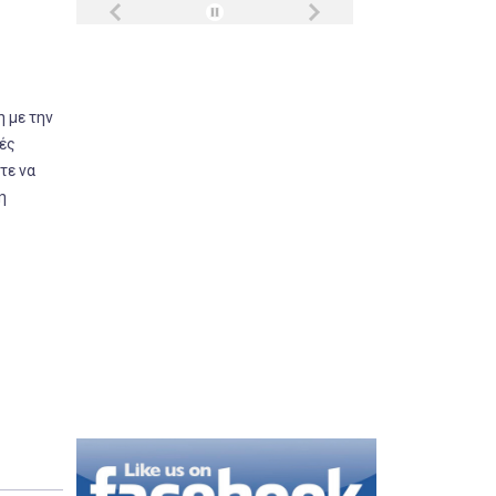
η με την
κές
τε να
η