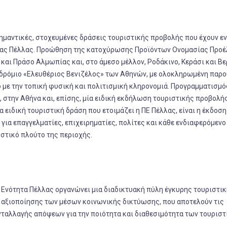
σημαντικές, στοχευμένες δράσεις τουριστικής προβολής που έχουν ε
ητας Πέλλας. Προώθηση της κατοχύρωσης Προϊόντων Ονομασίας Προ
ά και Πράσο Αλμωπίας και, στο άμεσο μέλλον, Ροδάκινο, Κεράσι και Βε
δρόμιο «Ελευθέριος Βενιζέλος» των Αθηνών, με ολοκληρωμένη παρ
 με την τοπική φυσική και πολιτισμική κληρονομιά. Προγραμματισμό
την Αθήνα και, επίσης, μία ειδική εκδήλωση τουριστικής προβολή
ειδική τουριστική δράση που ετοιμάζει η ΠΕ Πέλλας, είναι η έκδοση
για επαγγελματίες, επιχειρηματίες, πολίτες και κάθε ενδιαφερόμενο
ευστικό πλούτο της περιοχής.
 Ενότητα Πέλλας οργανώνει μια διαδικτυακή πύλη έγκυρης τουριστι
ής αξιοποίησης των μέσων κοινωνικής δικτύωσης, που αποτελούν τις
ταλλαγής απόψεων για την ποιότητα και διαθεσιμότητα των τουρισ