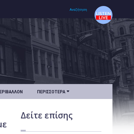
Αναζήτηση
Αρχική
Πολιτισμός
Lifestyle
Υγεία

ΕΡΙΒΆΛΛΟΝ
ΠΕΡΙΣΣΌΤΕΡΑ
Ταξίδια
Τεχνολογία
Δείτε
επίσης
Επιστήμη
με
Περιβάλλον