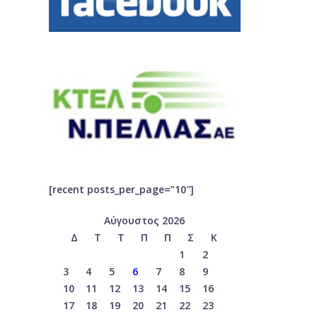
[recent posts_per_page=”10″]
Αύγουστος 2026
Δ
Τ
Τ
Π
Π
Σ
Κ
1
2
3
4
5
6
7
8
9
10
11
12
13
14
15
16
17
18
19
20
21
22
23