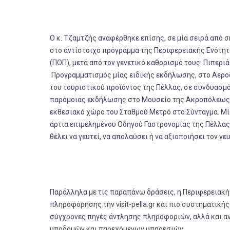
Ο κ. Τζαμτζής αναφέρθηκε επίσης, σε μία σειρά από 
στο αντίστοιχο πρόγραμμα της Περιφερειακής Ενότ
(ΠΟΠ), μετά από τον γενετικό καθορισμό τους: Πιπερι
Προγραμματισμός μίας ειδικής εκδήλωσης, στο Αερο
του τουριστικού προϊόντος της Πέλλας, σε συνδυασμό
παρόμοιας εκδήλωσης στο Μουσείο της Ακροπόλεως, σ
εκθεσιακό χώρο του Σταθμού Μετρό στο Σύνταγμα. Μία 
άρτια επιμελημένου Οδηγού Γαστρονομίας της Πέλλας 
θέλει να γευτεί, να απολαύσει ή να αξιοποιήσει τον γ
Παράλληλα με τις παραπάνω δράσεις, η Περιφερειακή
πληροφόρησης την visit-pella.gr και πιο συστηματικ
σύγχρονες πηγές άντλησης πληροφοριών, αλλά και αν
υποδομών και παρεχόμενων υπηρεσιών.