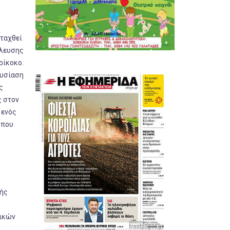
νταχθεί
έλευσης
ρίκοκο.
ουσίαση
ς
ς στον
 ενός
 που
κής
τικών