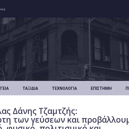
ωνία
ΥΓΕΊΑ
ΤΑΞΊΔΙΑ
ΤΕΧΝΟΛΟΓΊΑ
ΕΠΙΣΤΉΜΗ
Π
ας Δάνης Τζαμτζής:
τη των γεύσεων και προβάλλου
, φυσικό, πολιτισμικό και