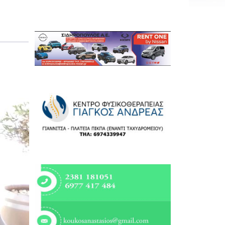
Εργασία
Ελλάδα
Κόσμος
Τοπικά
Αγροτικά
Οικονομία
Πολιτική
Αθλητικά
Αστυνομικό Δελτίο