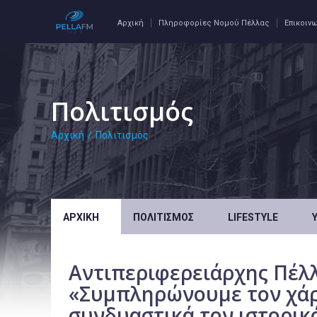
Αρχική
Πληροφορίες Νομού Πέλλας
Επικοιν
Πολιτισμός
Αρχική
/
Πολιτισμός
ΑΡΧΙΚΉ
ΠΟΛΙΤΙΣΜΌΣ
LIFESTYLE
Αντιπεριφερειάρχης Πέλλ
«Συμπληρώνουμε τον χάρ
συνδυαστικά τον ιστορικό