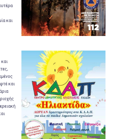
ευτέρα
ία και
 και
τες,
νεμένος
οφτέ και
άρια
εριοχής
φερειακή
και