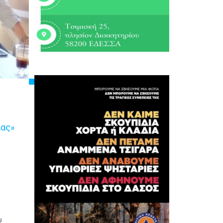
λας»
υ