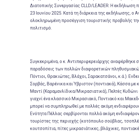
Διατοπικής Συνεργασίας CLLD/LEADER. Η εκδήλωση πρ
23 Ιουνίου 2025. Κατά τη διάρκεια της εκδήλωσης, ο
ολοκληρωμένη προσέγγιση τουριστικής προβολής της 
πολιτισμό.
Συγκεκριμένα, ο κ. Αντιπεριφερειάρχης αναφέρθηκε σ
παραδόσεις των πολλών διαφορετικών πληθυσμιακών 
Πόντιοι, Θρακιώτες, Βλάχοι, Σαρακατσάνοι, κ.ά.). Εν
Σορβάς, Βαρένικα και Ύβριστον (ποντιακά), Κάσσα με 
Μαντί (Καραμανλίδικα/Μικρασιατικά), Πελτές Κυδώνι
γιαχνί ένα κλασσικό Μικρασιακό, Ποντιακό και Μακεδο
μπορεί να συμπληρωθεί με πολλές ακόμη ενδιαφέρουσ
Ενότητα Πέλλας σερβίρονται πολλά ακόμη ενδιαφέροντ
τουρίστες της περιοχής (κοτόπουλο σούβλας, τσοπλέκ
κουτσοπίτια, πίτες μικρασιάτικες, βλάχικες, ποντιακέ