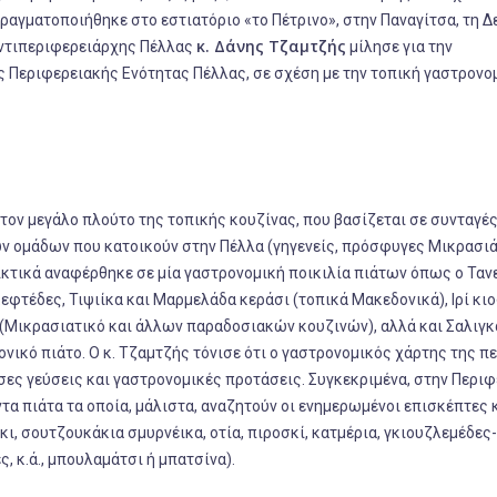
αγματοποιήθηκε στο εστιατόριο «το Πέτρινο», στην Παναγίτσα, τη Δ
κ. Δάνης Τζαμτζής
 Αντιπεριφερειάρχης Πέλλας
μίλησε για την
Περιφερειακής Ενότητας Πέλλας, σε σχέση με την τοπική γαστρονομ
τον μεγάλο πλούτο της τοπικής κουζίνας, που βασίζεται σε συνταγές
ομάδων που κατοικούν στην Πέλλα (γηγενείς, πρόσφυγες Μικρασιά
δεικτικά αναφέρθηκε σε μία γαστρονομική ποικιλία πιάτων όπως ο Τα
κεφτέδες, Τιψιίκα και Μαρμελάδα κεράσι (τοπικά Μακεδονικά), Ιρί κι
 (Μικρασιατικό και άλλων παραδοσιακών κουζινών), αλλά και Σαλιγκ
νικό πιάτο. Ο κ. Τζαμτζής τόνισε ότι ο γαστρονομικός χάρτης της π
ες γεύσεις και γαστρονομικές προτάσεις. Συγκεκριμένα, στην Περι
α πιάτα τα οποία, μάλιστα, αναζητούν οι ενημερωμένοι επισκέπτες 
ι, σουτζουκάκια σμυρνέικα, οτία, πιροσκί, κατμέρια, γκιουζλεμέδες-
ς, κ.ά., μπουλαμάτσι ή μπατσίνα).