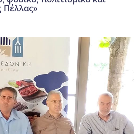
ς Πέλλας»