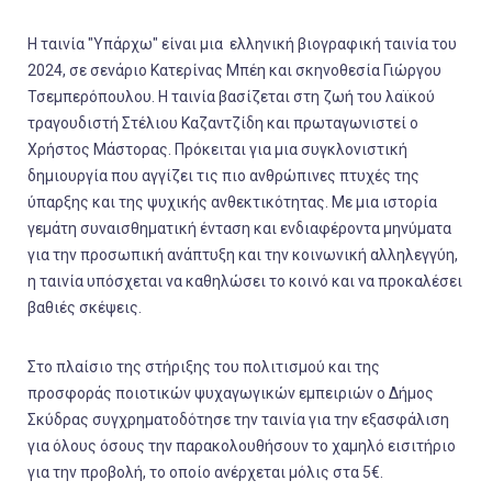
Η ταινία "Υπάρχω" είναι μια ελληνική βιογραφική ταινία του
2024, σε σενάριο Κατερίνας Μπέη και σκηνοθεσία Γιώργου
Τσεμπερόπουλου. Η ταινία βασίζεται στη ζωή του λαϊκού
τραγουδιστή Στέλιου Καζαντζίδη και πρωταγωνιστεί ο
Χρήστος Μάστορας. Πρόκειται για μια συγκλονιστική
δημιουργία που αγγίζει τις πιο ανθρώπινες πτυχές της
ύπαρξης και της ψυχικής ανθεκτικότητας. Με μια ιστορία
γεμάτη συναισθηματική ένταση και ενδιαφέροντα μηνύματα
για την προσωπική ανάπτυξη και την κοινωνική αλληλεγγύη,
η ταινία υπόσχεται να καθηλώσει το κοινό και να προκαλέσει
βαθιές σκέψεις.
Στο πλαίσιο της στήριξης του πολιτισμού και της
προσφοράς ποιοτικών ψυχαγωγικών εμπειριών ο Δήμος
Σκύδρας συγχρηματοδότησε την ταινία για την εξασφάλιση
για όλους όσους την παρακολουθήσουν το χαμηλό εισιτήριο
για την προβολή, το οποίο ανέρχεται μόλις στα 5€.