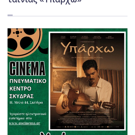
Εργασία
Ελλάδα
Κόσμος
Τοπικά
Αγροτικά
Οικονομία
Πολιτική
Αθλητικά
Αστυνομικό Δελτίο